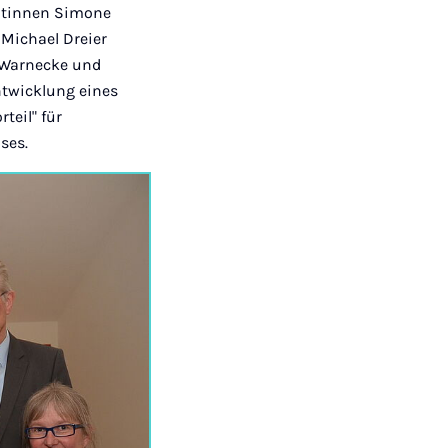
dentinnen Simone
r Michael Dreier
a Warnecke und
twicklung eines
teil" für
ses.