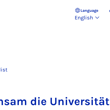
Language
English
list
n­sam die Uni­versitä