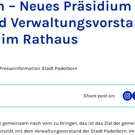
n – Neues Präsidi­um
 Ver­wal­tungs­vor­st
 im Rathaus
Presseinformation Stadt Paderborn
Share post on:
Sha
on
Ins
dt gemeinsam nach vorn zu bringen, das ist das Ziel der geme
ersität mit dem Verwaltungsvorstand der Stadt Paderborn. Im