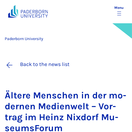
Menu
Paderborn University
Back to the news list
Ältere Menschen in der mo­
d­ernen Medi­en­welt – Vor­
trag im Heinz Nix­dorf Mu­
seums­For­um