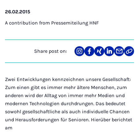
26.02.2015
A contribution from
Pressemiteilung HNF
Share post on:
Share
Teilen
Teilen
Teilen
Teilen
Link
on
auf
auf
auf
über
kopi
Instagram
Facebook
Xing
LinkedIn
E-
Mail
Zwei Entwicklungen kennzeichnen unsere Gesellschaft:
Zum einen gibt es immer mehr ältere Menschen, zum
anderen wird der Alltag von immer mehr Medien und
modernen Technologien durchdrungen. Das bedeutet
sowohl gesellschaftliche als auch individuelle Chancen
und Herausforderungen für Senioren. Hierüber berichtet
am