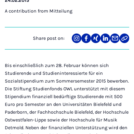
24.02.2015
A contribution from
Mitteilung
Share post on:
Share
Teilen
Teilen
Teilen
Teilen
Link
on
auf
auf
auf
über
kopi
Instagram
Facebook
Xing
LinkedIn
E-
Mail
Bis einschließlich zum 28. Februar können sich
Studierende und Studieninteressierte für ein
Sozialstipendium zum Sommersemester 2015 bewerben.
Die Stiftung Studienfonds OWL unterstützt mit diesem
Stipendium finanziell bedürftige Studierende mit 500
Euro pro Semester an den Universitäten Bielefeld und
Paderborn, der Fachhochschule Bielefeld, der Hochschule
Ostwestfalen-Lippe sowie der Hochschule für Musik
Detmold. Neben der finanziellen Unterstützung wird den