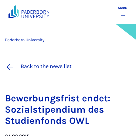
Menu
Paderborn University
Back to the news list
Be­w­er­bungs­frist en­det:
Sozi­al­sti­pen­di­um des
Stud­i­en­fonds OWL