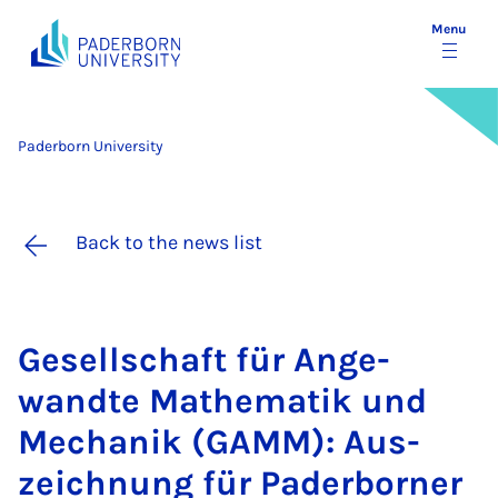
Menu
Paderborn University
Back to the news list
Gesell­schaft für An­ge­
wandte Math­em­atik und
Mech­anik (GAMM): Aus­
zeich­nung für Pader­borner