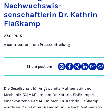
Nachwuch­swis­
senschaftler­in Dr. Kath­rin
Flaßkamp
27.01.2015
A contribution from
Pressemitteilung
Share post on:
Share
Teilen
Teilen
Teilen
Teilen
Link
on
auf
auf
auf
über
kopi
Instagram
Facebook
Xing
LinkedIn
E-
Mail
Die Gesellschaft für Angewandte Mathematik und
Mechanik (GAMM) ernennt Dr. Kathrin Flaßkamp zu
einer von zehn GAMM Junioren. Dr. Kathrin Flaßkamp
wurde aufgrund ihrer Dissertation im Fach Mathematik