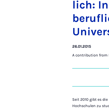
lich: I
beru­f­l
Uni­ver
26.01.2015
A contribution from
Seit 2010 gibt es di
Hochschulen zu studi