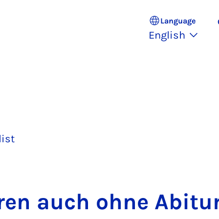
Language
English
list
r­en auch ohne Abit­