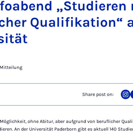
n­foabend „Stud­ier­en
ich­er Qual­i­fika­tion“
sität
Mitteilung
Share post on:
Sha
on
Ins
e Möglichkeit, ohne Abitur, aber aufgrund von beruflicher Qual
eren. An der Universität Paderborn gibt es aktuell 140 Studie