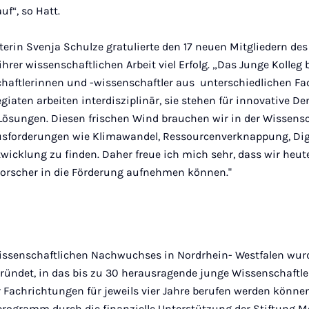
uf“, so Hatt.
erin Svenja Schulze gratulierte den 17 neuen Mitgliedern de
hrer wissenschaftlichen Arbeit viel Erfolg. „Das Junge Kolleg b
aftlerinnen und -wissenschaftler aus unterschiedlichen Fa
iaten arbeiten interdisziplinär, sie stehen für innovative D
 Lösungen. Diesen frischen Wind brauchen wir in der Wissens
usforderungen wie Klimawandel, Ressourcenverknappung, Digi
icklung zu finden. Daher freue ich mich sehr, dass wir heute
orscher in die Förderung aufnehmen können."
issenschaftlichen Nachwuchses in Nordrhein- Westfalen wur
gründet, in das bis zu 30 herausragende junge Wissenschaftl
r Fachrichtungen für jeweils vier Jahre berufen werden könn
programm durch die finanzielle Unterstützung der Stiftung M