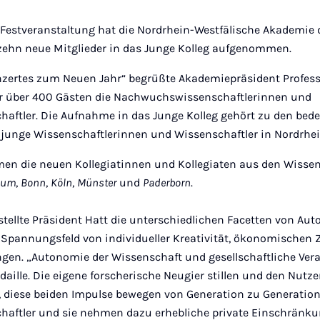
Ins
en Festveranstaltung hat die Nordrhein-Westfälische Akademie
zehn neue Mitglieder in das Junge Kolleg aufgenommen.
ertes zum Neuen Jahr“ begrüßte Akademiepräsident Professor
or über 400 Gästen die Nachwuchswissenschaftlerinnen und
ftler. Die Aufnahme in das Junge Kolleg gehört zu den bed
junge Wissenschaftlerinnen und Wissenschaftler in Nordrhei
en die neuen Kollegiatinnen und Kollegiaten aus den Wisse
hum
,
Bonn
,
Köln
,
Münster
und
Paderborn
.
stellte Präsident Hatt die unterschiedlichen Facetten von Aut
 Spannungsfeld von individueller Kreativität, ökonomische
ngen. „Autonomie der Wissenschaft und gesellschaftliche Ve
daille. Die eigene forscherische Neugier stillen und den Nutze
, diese beiden Impulse bewegen von Generation zu Generatio
ftler und sie nehmen dazu erhebliche private Einschränku