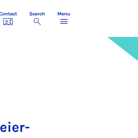
Contact
Search
Menu
ei­er­