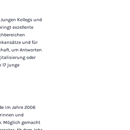
s Jungen Kollegs und
ringt exzellente
chbereichen
enkansätze und für
chaft, um Antworten
talisierung oder
 17 junge
de im Jahre 2006
erinnen und
en. Möglich gemacht
ercator. Ab dem Jahr