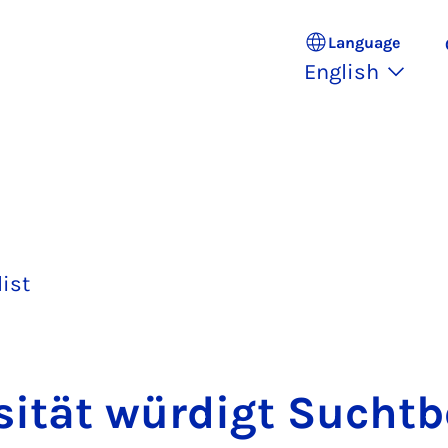
Language
English
list
sität wür­digt Sucht­b