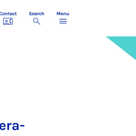
Contact
Search
Menu
er­a­