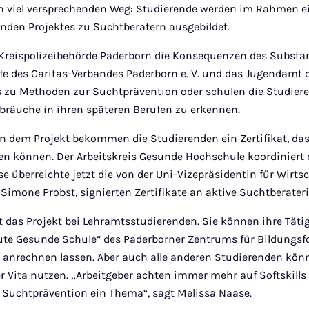
n viel versprechenden Weg: Studierende werden im Rahmen e
nden Projektes zu Suchtberatern ausgebildet.
e Kreispolizeibehörde Paderborn die Konsequenzen des Subst
fe des Caritas-Verbandes Paderborn e. V. und das Jugendamt 
 zu Methoden zur Suchtprävention oder schulen die Studier
räuche in ihren späteren Berufen zu erkennen.
n dem Projekt bekommen die Studierenden ein Zertifikat, das 
n können. Der Arbeitskreis Gesunde Hochschule koordiniert 
se überreichte jetzt die von der Uni-Vizepräsidentin für Wirts
Simone Probst, signierten Zertifikate an aktive Suchtberater
t das Projekt bei Lehramtsstudierenden. Sie können ihre Täti
ute Gesunde Schule“ des Paderborner Zentrums für Bildungs
) anrechnen lassen. Aber auch alle anderen Studierenden kön
rer Vita nutzen. „Arbeitgeber achten immer mehr auf Softskills
 Suchtprävention ein Thema“, sagt Melissa Naase.