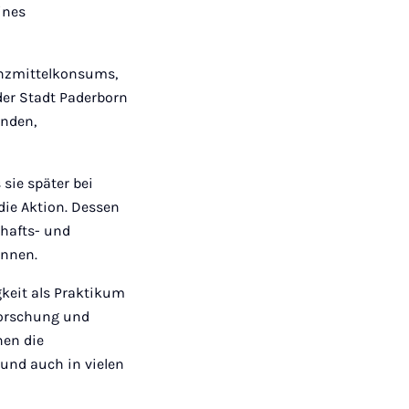
ines
anzmittelkonsums,
der Stadt Paderborn
enden,
sie später bei
die Aktion. Dessen
chafts- und
innen.
gkeit als Praktikum
forschung und
nen die
 und auch in vielen