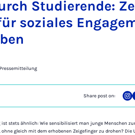
rch Stud­i­er­ende: Zer
für soziales En­gage­
eben
Pressemitteilung
Share post on:
Sha
on
Ins
 ist stets ähnlich: Wie sensibilisiert man junge Menschen 
ohne gleich mit dem erhobenen Zeigefinger zu drohen? Die U