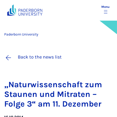
Menu
Paderborn University
Back to the news list
„Natur­wis­senschaft zum
Staunen und Mitraten –
Folge 3“ am 11. Dezem­ber