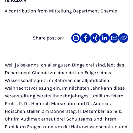
16.10.2014
A contribution from
Mitteilung Department Chemie
Share post on:
Share
Teilen
Teilen
Teilen
Teilen
Link
on
auf
auf
auf
über
kopi
Instagram
Facebook
Xing
LinkedIn
E-
Mail
Weil ja bekanntlich aller guten Dinge drei sind, lädt das
Department Chemie zu einer dritten Folge seines
Wissenschaftsquiz im Rahmen der alljährlichen
Weihnachtsvorlesung ein. Im nächsten Jahr kann diese
Veranstaltung bereits ihr zehnjähriges Jubiläum feiern.
Prof. i. R. Dr. Heinrich Marsmann und Dr. Andreas
Hoischen stellen am Donnerstag, 11. Dezember, ab 18.15
Uhr im Audimax erneut drei Schulteams und ihrem
Publikum Fragen rund um die Naturwissenschaften und