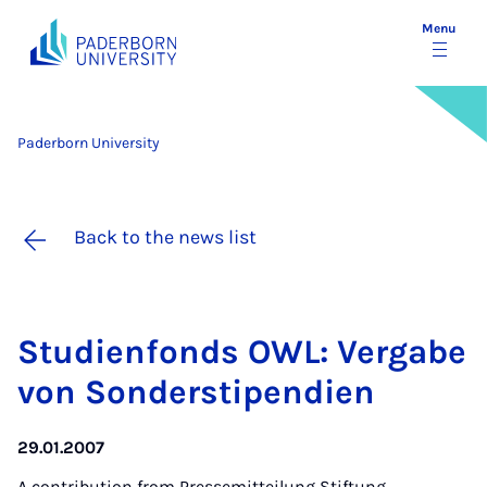
Menu
Paderborn University
Back to the news list
Stud­i­en­fonds OWL: Ver­gabe
von Son­der­sti­pen­di­en
29.01.2007
A contribution from
Pressemitteilung Stiftung