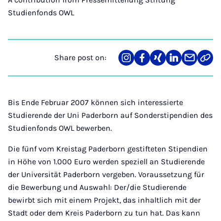
Studienfonds OWL
Share post on:
Share
Teilen
Teilen
Teilen
Teilen
Link
on
auf
auf
auf
über
kopi
Instagram
Facebook
Xing
LinkedIn
E-
Mail
Bis Ende Februar 2007 können sich interessierte
Studierende der Uni Paderborn auf Sonderstipendien des
Studienfonds OWL bewerben.
Die fünf vom Kreistag Paderborn gestifteten Stipendien
in Höhe von 1.000 Euro werden speziell an Studierende
der Universität Paderborn vergeben. Voraussetzung für
die Bewerbung und Auswahl: Der/die Studierende
bewirbt sich mit einem Projekt, das inhaltlich mit der
Stadt oder dem Kreis Paderborn zu tun hat. Das kann