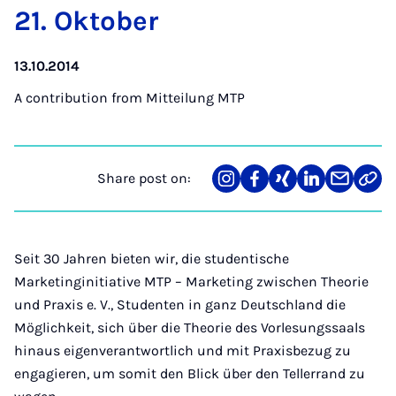
21. Ok­to­ber
13.10.2014
A contribution from
Mitteilung MTP
Share post on:
Share
Teilen
Teilen
Teilen
Teilen
Link
on
auf
auf
auf
über
kopi
Instagram
Facebook
Xing
LinkedIn
E-
Mail
Seit 30 Jahren bieten wir, die studentische
Marketinginitiative MTP – Marketing zwischen Theorie
und Praxis e. V., Studenten in ganz Deutschland die
Möglichkeit, sich über die Theorie des Vorlesungssaals
hinaus eigenverantwortlich und mit Praxisbezug zu
engagieren, um somit den Blick über den Tellerrand zu