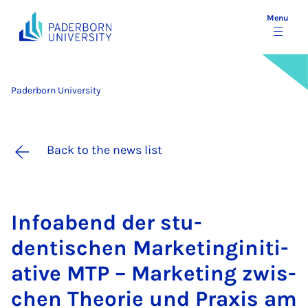
Menu
Paderborn University
Back to the news list
In­foabend der stu­
dentischen Mar­ketingini­ti­
at­ive MTP – Mar­ket­ing zwis­
chen The­or­ie und Prax­is am