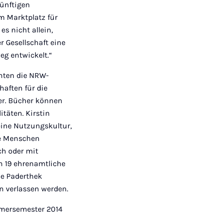
künftigen
m Marktplatz für
s nicht allein,
 Gesellschaft eine
eg entwickelt.“
chten die NRW-
aften für die
er. Bücher können
täten. Kirstin
eine Nutzungskultur,
de Menschen
ch oder mit
n 19 ehrenamtliche
ie Paderthek
n verlassen werden.
mersemester 2014