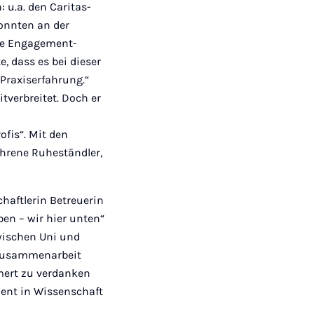
 u.a. den Caritas-
konnten an der
die Engagement-
e, dass es bei dieser
Praxiserfahrung.“
verbreitet. Doch er
ofis“. Mit den
ahrene Ruheständler,
chaftlerin Betreuerin
ben – wir hier unten“
wischen Uni und
r Zusammenarbeit
mmert zu verdanken
ment in Wissenschaft