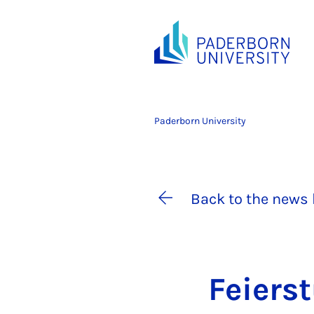
Paderborn University
Back to the news 
Fei­er­