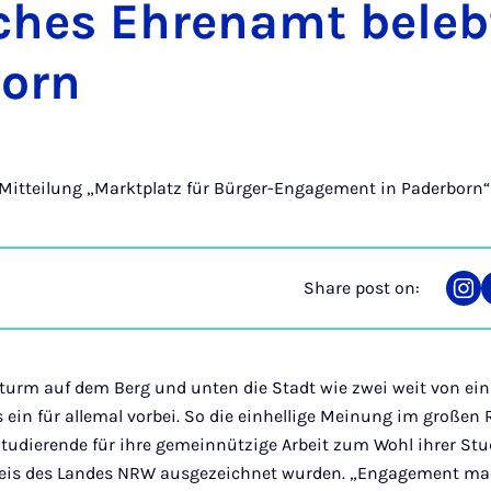
ches Ehrenamt beleb
born
Mitteilung „Marktplatz für Bürger-Engagement in Paderborn“
Share post on:
Sha
on
Ins
nturm auf dem Berg und unten die Stadt wie zwei weit von ei
s ein für allemal vorbei. So die einhellige Meinung im große
tudierende für ihre gemeinnützige Arbeit zum Wohl ihrer St
s des Landes NRW ausgezeichnet wurden. „Engagement macht