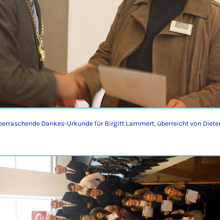
überraschende Dankes-Urkunde für Birgitt Lammert, überreicht von Diete