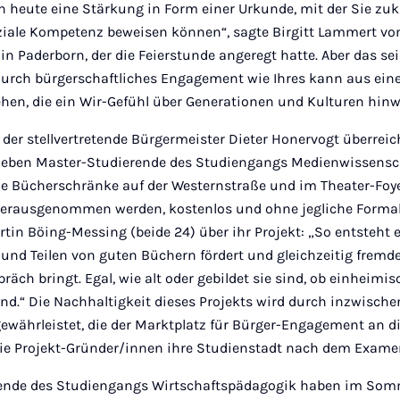
n heute eine Stärkung in Form einer Urkunde, mit der Sie zu
oziale Kompetenz beweisen können“, sagte Birgitt Lammert vo
 Paderborn, der die Feierstunde angeregt hatte. Aber das sei e
urch bürgerschaftliches Engagement wie Ihres kann aus einer
hen, die ein Wir-Gefühl über Generationen und Kulturen hinw
der stellvertretende Bürgermeister Dieter Honervogt überrei
ieben Master-Studierende des Studiengangs Medienwissensch
che Bücherschränke auf der Westernstraße und im Theater-Foy
 herausgenommen werden, kostenlos und ohne jegliche Formali
in Böing-Messing (beide 24) über ihr Projekt: „So entsteht 
 und Teilen von guten Büchern fördert und gleichzeitig frem
räch bringt. Egal, wie alt oder gebildet sie sind, ob einheimis
nd.“ Die Nachhaltigkeit dieses Projekts wird durch inzwische
ewährleistet, die der Marktplatz für Bürger-Engagement an d
l die Projekt-Gründer/innen ihre Studienstadt nach dem Exame
rende des Studiengangs Wirtschaftspädagogik haben im Som