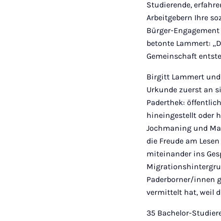
Studierende, erfahre
Arbeitgebern Ihre s
Bürger-Engagement in
betonte Lammert: „D
Gemeinschaft entste
Birgitt Lammert und 
Urkunde zuerst an s
Paderthek: öffentli
hineingestellt oder
Jochmaning und Mart
die Freude am Lesen
miteinander ins Gesp
Migrationshintergru
Paderborner/innen g
vermittelt hat, wei
35 Bachelor-Studie