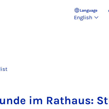
Language
English
list
s­tunde im Rathaus: S