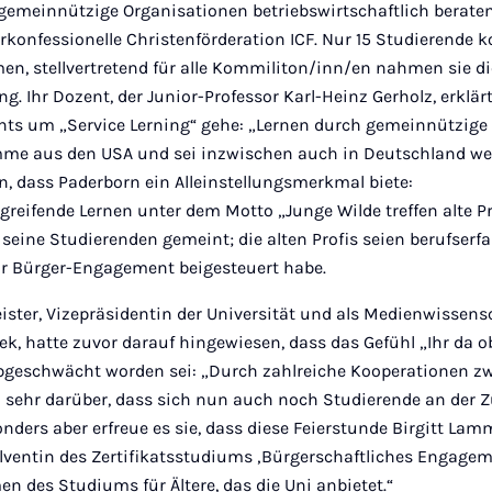
gemeinnützige Organisationen betriebswirtschaftlich beraten:
rkonfessionelle Christenförderation ICF. Nur 15 Studierende 
men, stellvertretend für alle Kommiliton/inn/en nahmen sie 
. Ihr Dozent, der Junior-Professor Karl-Heinz Gerholz, erklärt
s um „Service Lerning“ gehe: „Lernen durch gemeinnützige 
mme aus den USA und sei inzwischen auch in Deutschland weit
n, dass Paderborn ein Alleinstellungsmerkmal biete:
reifende Lernen unter dem Motto „Junge Wilde treffen alte Pr
seine Studierenden gemeint; die alten Profis seien berufserf
für Bürger-Engagement beigesteuert habe.
eister, Vizepräsidentin der Universität und als Medienwissens
ek, hatte zuvor darauf hingewiesen, dass das Gefühl „Ihr da o
abgeschwächt worden sei: „Durch zahlreiche Kooperationen z
ich sehr darüber, dass sich nun auch noch Studierende an de
onders aber erfreue es sie, dass diese Feierstunde Birgitt La
solventin des Zertifikatsstudiums ‚Bürgerschaftliches Engage
n des Studiums für Ältere, das die Uni anbietet.“