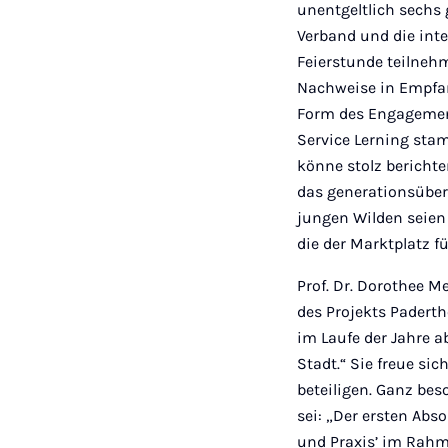
unentgeltlich sechs 
Verband und die inte
Feierstunde teilneh
Nachweise in Empfang
Form des Engagement
Service Lerning sta
könne stolz berichte
das generationsüberg
jungen Wilden seien 
die der Marktplatz 
Prof. Dr. Dorothee M
des Projekts Paderth
im Laufe der Jahre 
Stadt.“ Sie freue s
beteiligen. Ganz bes
sei: „Der ersten Ab
und Praxis’ im Rahme