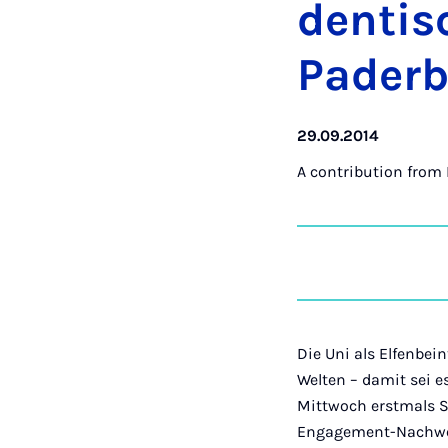
dentis
Pader­
29.09.2014
A contribution from
Die Uni als Elfenbei
Welten – damit sei e
Mittwoch erstmals S
Engagement-Nachwei