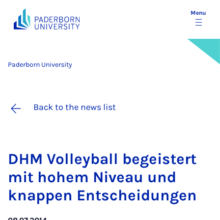
Menu
Paderborn University
Back to the news list
DHM Vol­ley­ball begeistert
mit ho­hem Niveau und
knap­pen Entscheidun­gen