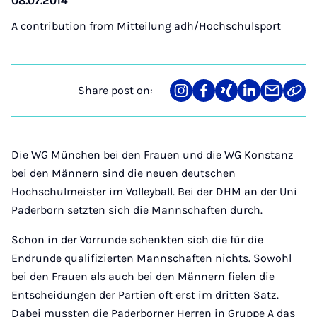
08.07.2014
A contribution from
Mitteilung adh/Hochschulsport
Share post on:
Share
Teilen
Teilen
Teilen
Teilen
Link
on
auf
auf
auf
über
kopi
Instagram
Facebook
Xing
LinkedIn
E-
Mail
Die WG München bei den Frauen und die WG Konstanz
bei den Männern sind die neuen deutschen
Hochschulmeister im Volleyball. Bei der DHM an der Uni
Paderborn setzten sich die Mannschaften durch.
Schon in der Vorrunde schenkten sich die für die
Endrunde qualifizierten Mannschaften nichts. Sowohl
bei den Frauen als auch bei den Männern fielen die
Entscheidungen der Partien oft erst im dritten Satz.
Dabei mussten die Paderborner Herren in Gruppe A das