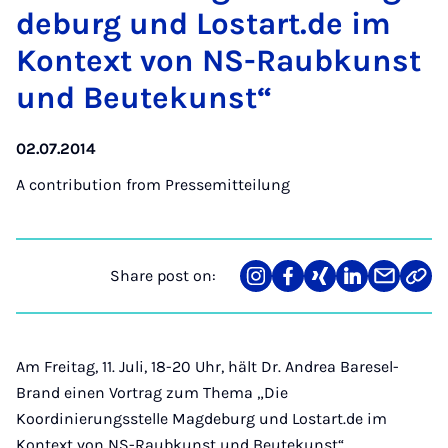
de­burg und Lostart.de im
Kon­text von NS-Raub­kunst
und Beutekunst“
02.07.2014
A contribution from
Pressemitteilung
Share post on:
Share
Teilen
Teilen
Teilen
Teilen
Link
on
auf
auf
auf
über
kopi
Instagram
Facebook
Xing
LinkedIn
E-
Mail
Am Freitag, 11. Juli, 18-20 Uhr, hält Dr. Andrea Baresel-
Brand einen Vortrag zum Thema „Die
Koordinierungsstelle Magdeburg und Lostart.de im
Kontext von NS-Raubkunst und Beutekunst“.