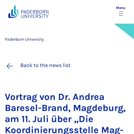
Menu
Paderborn University
Back to the news list
Vor­trag von Dr. An­drea
Bare­sel-Brand, Mag­de­burg,
am 11. Ju­li über „Die
Koordinier­ungss­telle Mag­