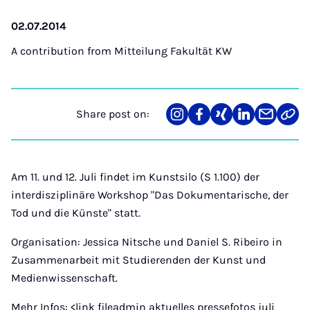
02.07.2014
A contribution from
Mitteilung Fakultät KW
Share post on:
Share
Teilen
Teilen
Teilen
Teilen
Link
on
auf
auf
auf
über
kopi
Instagram
Facebook
Xing
LinkedIn
E-
Mail
Am 11. und 12. Juli findet im Kunstsilo (S 1.100) der
interdisziplinäre Workshop "Das Dokumentarische, der
Tod und die Künste" statt.
Organisation: Jessica Nitsche und Daniel S. Ribeiro in
Zusammenarbeit mit Studierenden der Kunst und
Medienwissenschaft.
Mehr Infos: <link fileadmin aktuelles pressefotos juli