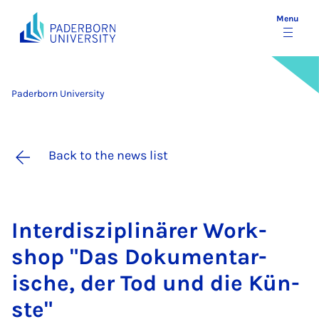
Menu
Paderborn University
Back to the news list
In­ter­d­iszip­linärer Work­
shop "Das Dok­u­ment­ar­
ische, der Tod und die Kün­
ste"