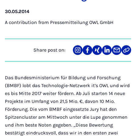
30.05.2014
A contribution from
Pressemitteilung OWL GmbH
Share post on:
Share
Teilen
Teilen
Teilen
Teilen
Link
on
auf
auf
auf
über
kopi
Instagram
Facebook
Xing
LinkedIn
E-
Mail
Das Bundesministerium für Bildung und Forschung
(BMBF) lobt das Technologie-Netzwerk it’s OWL und wird
es bis Mitte 2017 weiter fördern. Ab Juli starten 14 neue
Projekte im Umfang von 21,5 Mio. €, davon 10 Mio.
Förderung. Die vom BMBF eingesetzte Jury hat den
Spitzencluster am Mittwoch unter die Lupe genommen
und ihm beste Noten gegeben. „Diese Bewertung
bestätigt eindrucksvoll, dass wir in den ersten zwei