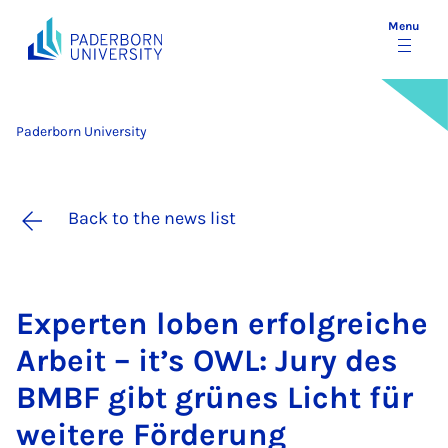
Menu
Paderborn University
Back to the news list
Ex­per­ten loben er­fol­greiche
Arbeit – it’s OWL: Jury des
BMBF gibt grünes Licht für
weit­ere För­der­ung