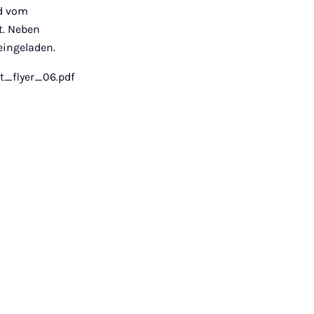
rd vom
t. Neben
eingeladen.
ut_flyer_06.pdf