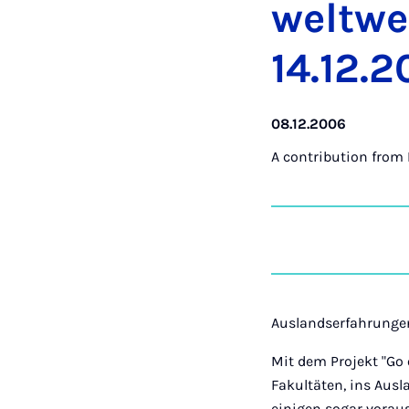
welt­we
14.12.
08.12.2006
A contribution from
Auslandserfahrunge
Mit dem Projekt "Go 
Fakultäten, ins Ausl
einigen sogar vorau