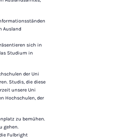
 Informationsständen
m Ausland
äsentieren sich in
 das Studium in
chschulen der Uni
en. Studis, die diese
zeit unsere Uni
en Hochschulen, der
ienplatz zu bemühen.
u gehen.
ie Fulbright