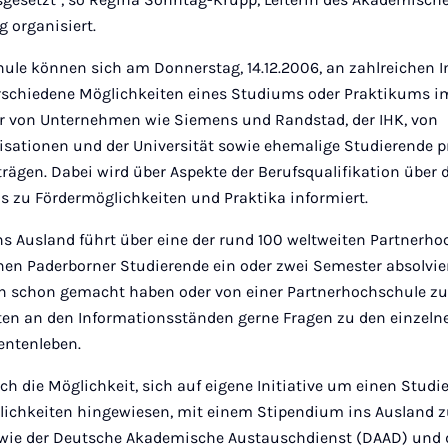
g organisiert.
hule können sich am Donnerstag, 14.12.2006, an zahlreichen
rschiedene Möglichkeiten eines Studiums oder Praktikums i
ter von Unternehmen wie Siemens und Randstad, der IHK, von
sationen und der Universität sowie ehemalige Studierende pr
rägen. Dabei wird über Aspekte der Berufsqualifikation über
s zu Fördermöglichkeiten und Praktika informiert.
ns Ausland führt über eine der rund 100 weltweiten Partnerho
en Pader­borner Studierende ein oder zwei Semester absolvier
 schon gemacht haben oder von einer Partnerhochschule zur
en an den Informationsständen gerne Fragen zu den einzeln
entenleben.
ch die Möglichkeit, sich auf eigene Initiative um einen Stud
ichkeiten hingewiesen, mit einem Stipendium ins Ausland z
 wie der Deutsche Akademische Austauschdienst (DAAD) und d