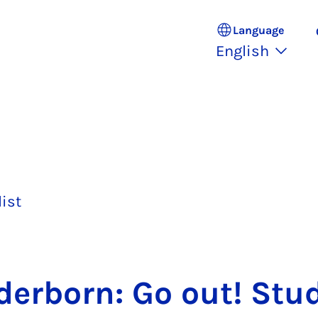
Language
English
list
er­born: Go out! Stud­