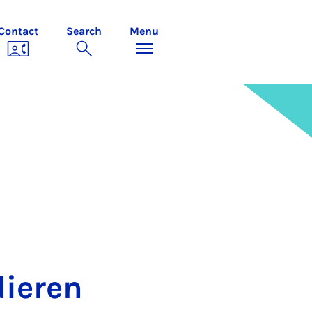
Contact
Search
Menu
ier­en