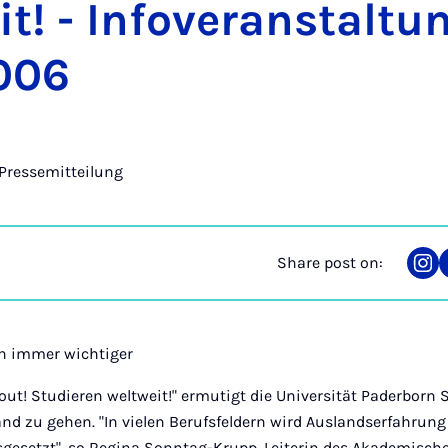
it! - In­fover­an­stal­t
2006
Pressemitteilung
Share post on:
Sha
on
Ins
n immer wichtiger
out! Studieren weltweit!" ermutigt die Universität Paderborn S
and zu gehen. "In vielen Berufsfeldern wird Auslandserfahrung 
sgesetzt", so Regina Sonntag-Krupp, Leiterin des Akademisc