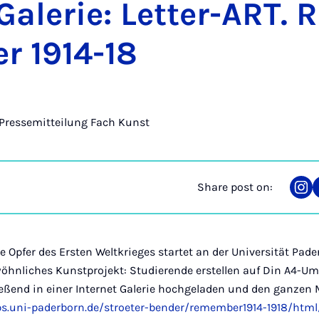
Galer­ie: Let­ter-ART. 
r 1914-18
Pressemitteilung Fach Kunst
Share post on:
Sha
on
Ins
Opfer des Ersten Weltkrieges startet an der Universität Pade
öhnliches Kunstprojekt: Studierende erstellen auf Din A4-Um
ießend in einer Internet Galerie hochgeladen und den ganzen
ps.uni-paderborn.de/stroeter-bender/remember1914-1918/html