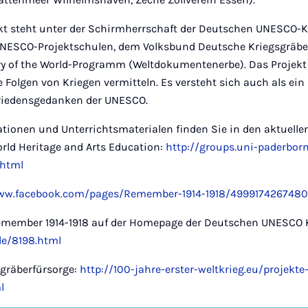
ekt steht unter der Schirmherrschaft der Deutschen UNESCO-
UNESCO-Projektschulen, dem Volksbund Deutsche Kriegsgräber
of the World-Programm (Weltdokumentenerbe). Das Projekt 
Folgen von Kriegen vermitteln. Es versteht sich auch als ein 
Friedensgedanken der UNESCO.
ationen und Unterrichtsmaterialen finden Sie in den aktuell
orld Heritage and Arts Education:
http://groups.uni-paderborn
.html
ww.facebook.com/pages/Remember-1914-1918/49991742674803
 Remember 1914-1918 auf der Homepage der Deutschen UNESCO
de/8198.html
sgräberfürsorge:
http://100-jahre-erster-weltkrieg.eu/projekte
l