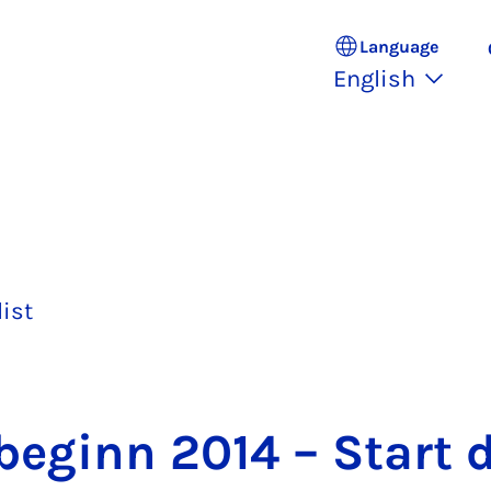
Language
English
list
e­ginn 2014 – Start d