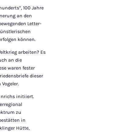
hunderts“, 100 Jahre
nnerung an den
 bewegenden Letter-
ünstlerischen
erfolgen können.
ltkrieg arbeiten? Es
uch an die
ese waren fester
riedensbriefe dieser
 Vogeler.
richs initiiert.
erregional
ektrum zu
estätten in
linger Hütte,