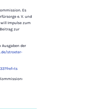
Kommission. Es
fürsorge e. V. und
will Impulse zum
Beitrag zur
en Ausgaben der
.de/stroeter-
3?fref=ts
 Kommission:
-