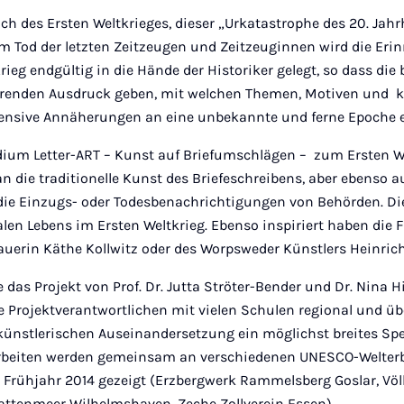
ch des Ersten Weltkrieges, dieser „Urkatastrophe des 20. Jahr
em Tod der letzten Zeitzeugen und Zeitzeuginnen wird die Eri
ieg endgültig in die Hände der Historiker gelegt, so dass die
erenden Ausdruck geben, mit welchen Themen, Motiven und k
tensive Annäherungen an eine unbekannte und ferne Epoche 
m Letter-ART – Kunst auf Briefumschlägen – zum Ersten We
an die traditionelle Kunst des Briefeschreibens, aber ebenso a
die Einzugs- oder Todesbenachrichtigungen von Behörden. Di
alen Lebens im Ersten Weltkrieg. Ebenso inspiriert haben die F
dhauerin Käthe Kollwitz oder des Worpsweder Künstlers Heinrich
das Projekt von Prof. Dr. Jutta Ströter-Bender und Dr. Nina Hin
e Projektverantwortlichen mit vielen Schulen regional und üb
ünstlerischen Auseinandersetzung ein möglichst breites Sp
Arbeiten werden gemeinsam an verschiedenen UNESCO-Welterb
Frühjahr 2014 gezeigt (Erzbergwerk Rammelsberg Goslar, Völk
ttenmeer Wilhelmshaven, Zeche Zollverein Essen).