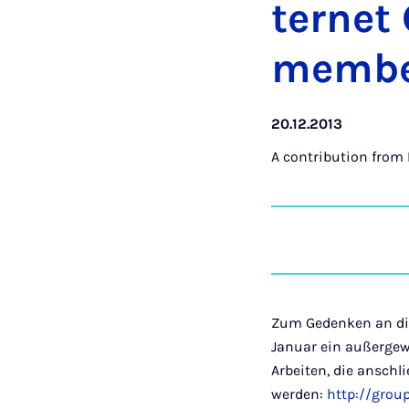
ter­net 
mem­be
20.12.2013
A contribution from
Zum Gedenken an die 
Januar ein außergew
Arbeiten, die anschl
werden:
http://grou