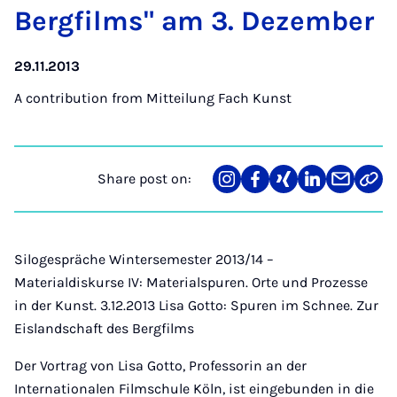
Bergfilms" am 3. Dezem­ber
29.11.2013
A contribution from
Mitteilung Fach Kunst
Share post on:
Share
Teilen
Teilen
Teilen
Teilen
Link
on
auf
auf
auf
über
kopi
Instagram
Facebook
Xing
LinkedIn
E-
Mail
Silogespräche Wintersemester 2013/14 –
Materialdiskurse IV: Materialspuren. Orte und Prozesse
in der Kunst. 3.12.2013 Lisa Gotto: Spuren im Schnee. Zur
Eislandschaft des Bergfilms
Der Vortrag von Lisa Gotto, Professorin an der
Internationalen Filmschule Köln, ist eingebunden in die