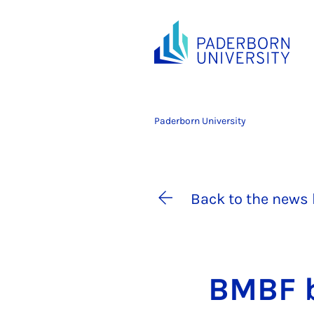
Paderborn University
Back to the news 
BMBF be