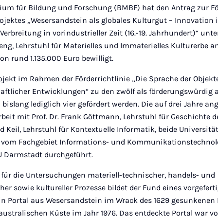
um für Bildung und Forschung (BMBF) hat den Antrag zur F
rojektes „Wesersandstein als globales Kulturgut – Innovation 
Verbreitung in vorindustrieller Zeit (16.-19. Jahrhundert)“ un
Seng, Lehrstuhl für Materielles und Immaterielles Kulturerbe an
on rund 1.135.000 Euro bewilligt.
jekt im Rahmen der Förderrichtlinie „Die Sprache der Objekte
haftlicher Entwicklungen“ zu den zwölf als förderungswürdig
bislang lediglich vier gefördert werden. Die auf drei Jahre 
it mit Prof. Dr. Frank Göttmann, Lehrstuhl für Geschichte d
d Keil, Lehrstuhl für Kontextuelle Informatik, beide Universit
ert vom Fachgebiet Informations- und Kommunikationstechnolo
TU Darmstadt durchgeführt.
ür die Untersuchungen materiell-technischer, handels- und
cher sowie kultureller Prozesse bildet der Fund eines vorgefer
 ein Portal aus Wesersandstein im Wrack des 1629 gesunkenen
australischen Küste im Jahr 1976. Das entdeckte Portal war v