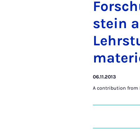
Forsch
stein a
Lehr­st
ma­ter­
06.11.2013
A contribution from