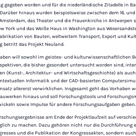
g gegeben worden und für die niederländische Zitadelle in B
 Darüber hinaus wurden beispielsweise zwischen dem 16. und 
n Amsterdam, das Theater und die Frauenkirche in Antwerpen s
New York und das Weiße Haus in Washington aus Wesersandstei
abrikation von Bauten, weltweitem Transport, Export und Kult
g betritt das Projekt Neuland.
ben will sowohl im geistes- und kulturwissenschaftlichen B
spektiven, die bisher gesondert untersucht worden sind, inter
en (Kunst-, Architektur- und Wirtschaftsgeschichte) als auch
ntextuellen Informatik und der CAD-basierten Computersimul
nsatz allererst verwirklichen. Insgesamt geht das Vorhaben we
 Bauwerken hinaus und soll Forschungstools und Forschung
ickeln sowie Impulse für andere Forschungsaufgaben geben.
Forschungsergebnisse am Ende der Projektlaufzeit auf versch
nglich zu machen. Dazu gehören nicht nur die Durchführung 
gresses und die Publikation der Kongressakten, sondern auch