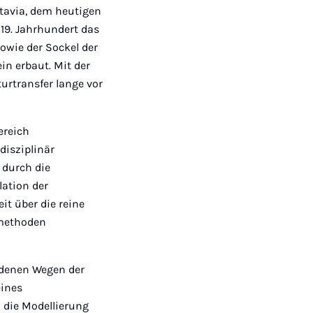
atavia, dem heutigen
19. Jahrhundert das
owie der Sockel der
n erbaut. Mit der
urtransfer lange vor
ereich
disziplinär
 durch die
ation der
it über die reine
smethoden
iedenen Wegen der
eines
 die Modellierung