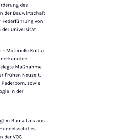
Mail
örderung des
in der Bauwirtschaft
ter Federführung von
 der Universität
 – Materielle Kultur
 anerkannten
angelegte Maßnahme
er Frühen Neuzeit,
ät Paderborn, sowie
gie in der
tigten Bausatzes aus
 Handelsschiffes
on der VOC