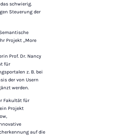
 das schwierig.
igen Steuerung der
d Semantische
ihr Projekt „More
in Prof. Dr. Nancy
t für
sportalen z. B. bei
asis der von Usern
gänzt werden.
 Fakultät für
ein Projekt
kow,
innovative
acherkennung auf die