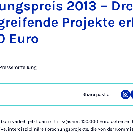
ng­s­pre­is 2013 – Dre
gre­ifende Pro­jekte er
0 Euro
Pressemitteilung
Share post on:
Sha
on
Ins
rborn verlieh jetzt den mit insgesamt 150.000 Euro dotierten
ive, interdisziplinäre Forschungsprojekte, die von der Kommi