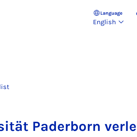
Language
English
list
sität Pader­born ver­le