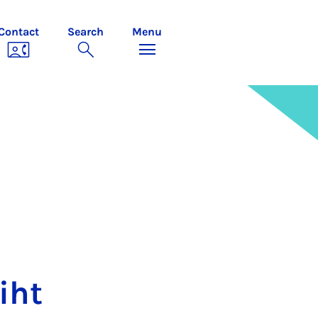
Contact
Search
Menu
i­ht