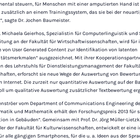
mental steuern, für Menschen mit einer amputierten Hand ist
 zusätzlich an einem Trainingssystem, das sie bei der neuart
“, sagte Dr. Jochen Baumeister.
. Michaela Geierhos, Spezialistin für Computerlinguistik un
tung an der Fakultät für Wirtschaftwissenschaften, wird für 
 von User Generated Content zur Identifikation von latenten
itätsmerkmalen“ ausgezeichnet. Mit ihrer Kooperationspartner
in des Lehrstuhls für Dienstleistungsmanagement der Fakultä
haften, erforscht sie neue Wege der Auswertung von Bewertung
Internet. Die zurzeit nur quantitative Auswertung auf der B
oll um qualitative Auswertung zusätzlicher Textbewertung er
lenströer vom Department of Communications Engineering der
rmatik und Mathematik erhält den Forschungspreis 2013 für s
tion in Gebäuden“. Gemeinsam mit Prof. Dr. Jörg Müller-Lietz
r der Fakultät für Kulturwissenschaften, entwickelt er eine 
r alle gängigen Smartphones, für die u. a. Ideen aus der Spr