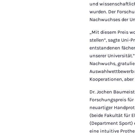
und wissenschaftli
wurden. Der Forschun
Nachwuchses der Uni
„Mit diesem Preis wo
stellen“, sagte Uni-P
entstandenen fächer
unserer Universität.
Nachwuchs, gratulie
Auswahlwettbewerb: „
Kooperationen, aber 
Dr. Jochen Baumeist
Forschungspreis für
neuartiger Handprot
(beide Fakultät für 
(Department Sport) e
eine intuitive Prot