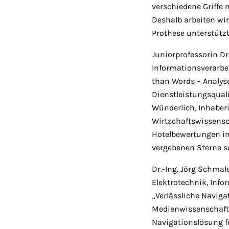
verschiedene Griffe 
Deshalb arbeiten wir
Prothese unterstützt
Juniorprofessorin Dr
Informationsverarbei
than Words – Analyse
Dienstleistungsqual
Wünderlich, Inhaber
Wirtschaftswissensc
Hotelbewertungen im 
vergebenen Sterne s
Dr.-Ing. Jörg Schma
Elektrotechnik, Info
„Verlässliche Naviga
Medienwissenschaftle
Navigationslösung fü