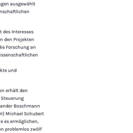
ngen ausgewählt
enschaftlichen
t des Interesses
 in den Projekten
die Forschung an
wissenschaftlichen
ekte und
en erhält den
r Steuerung
lexander Boschmann
(FH) Michael Schubert
ie es ermöglichen,
en problemlos zwölf