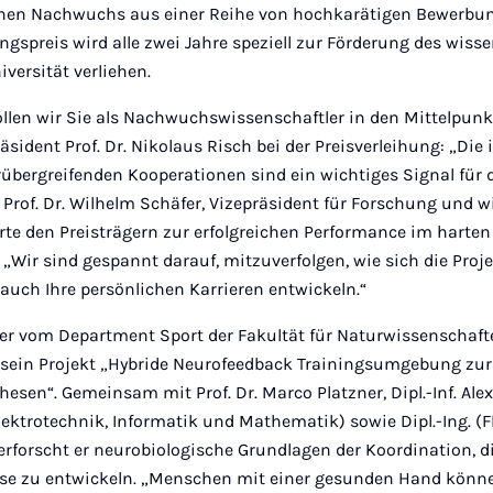
chen Nachwuchs aus einer Reihe von hochkarätigen Bewerbu
gspreis wird alle zwei Jahre speziell zur Förderung des wiss
versität verliehen.
llen wir Sie als Nachwuchswissenschaftler in den Mittelpunk
räsident Prof. Dr. Nikolaus Risch bei der Preisverleihung: „Die
übergreifenden Kooperationen sind ein wichtiges Signal für 
“ Prof. Dr. Wilhelm Schäfer, Vizepräsident für Forschung und 
rte den Preisträgern zur erfolgreichen Performance im harten
Wir sind gespannt darauf, mitzuverfolgen, wie sich die Proj
auch Ihre persönlichen Karrieren entwickeln.“
er vom Department Sport der Fakultät für Naturwissenschaft
 sein Projekt „Hybride Neurofeedback Trainingsumgebung zu
hesen“. Gemeinsam mit Prof. Dr. Marco Platzner, Dipl.-Inf. A
Elektrotechnik, Informatik und Mathematik) sowie Dipl.-Ing. 
rforscht er neurobiologische Grundlagen der Koordination, d
hese zu entwickeln. „Menschen mit einer gesunden Hand könn