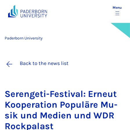
Menu
Paderborn University
Back to the news list
Ser­en­geti-Fest­iv­al: Erneut
Ko­op­er­a­tion Pop­uläre Mu­
sik und Medi­en und WDR
Rock­palast