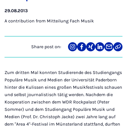
29.08.2013
A contribution from
Mitteilung Fach Musik
Share post on:
Share
Teilen
Teilen
Teilen
Teilen
Link
on
auf
auf
auf
über
kopi
Instagram
Facebook
Xing
LinkedIn
E-
Mail
Zum dritten Mal konnten Studierende des Studiengangs
Populäre Musik und Medien der Universität Paderborn
hinter die Kulissen eines großen Musikfestivals schauen
und selbst journalistisch tätig werden. Nachdem die
Kooperation zwischen dem WDR Rockpalast (Peter
Sommer) und dem Studiengang Populäre Musik und
Medien (Prof. Dr. Christoph Jacke) zwei Jahre lang auf
dem "Area 4"-Festival im Münsterland stattfand, durften