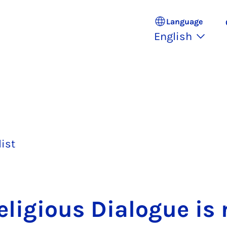
Language
English
list
re­li­gious Dia­logue is