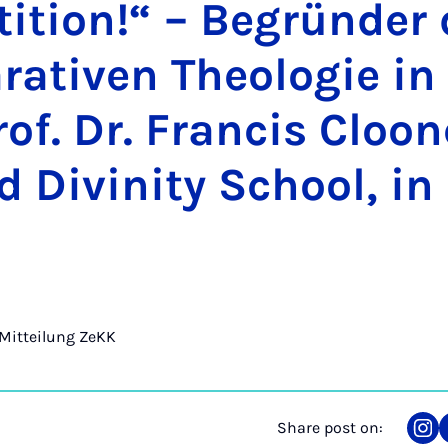
­i­tion!“ – Be­gründer
­at­iven Theo­lo­gie i
of. Dr. Fran­cis Cloon
d Di­vin­ity School, in
Mitteilung ZeKK
Share post on:
Sha