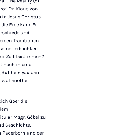
 „The Reality (or
of. Dr. Klaus von
s in Jesus Christus
 die Erde kam. Er
erschiede und
beiden Traditionen
eine Leiblichkeit
 zur Zeit bestimmen?
it noch in eine
 „But here you can
ers of another
ich über die
 dem
tular Msgr. Göbel zu
nd Geschichte.
in Paderborn und der