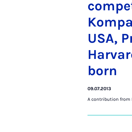
com­pet
Kom­par
USA, Pr
Har­var
born
09.07.2013
A contribution from