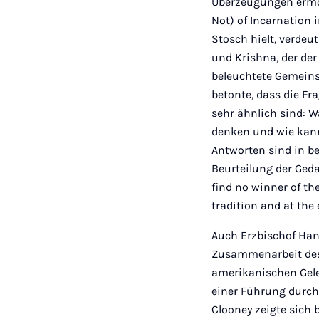
Überzeugungen ermög
Not) of Incarnation 
Stosch hielt, verdeu
und Krishna, der der
beleuchtete Gemeins
betonte, dass die Fr
sehr ähnlich sind: 
denken und wie kann 
Antworten sind in be
Beurteilung der Geda
find no winner of the
tradition and at the
Auch Erzbischof Hans
Zusammenarbeit des 
amerikanischen Gele
einer Führung durch
Clooney zeigte sich 