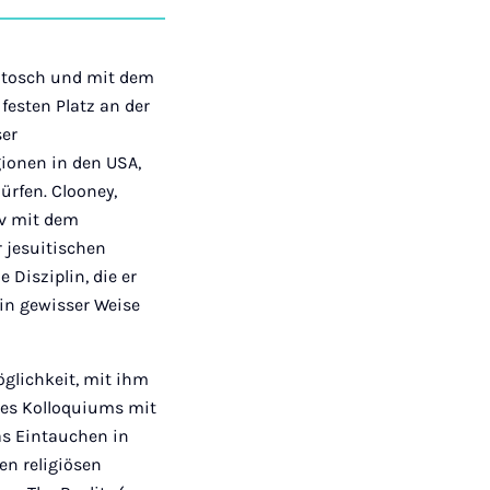
auf
auf
auf
über
kopieren
tagram
Facebook
Xing
LinkedIn
E-
Mail
 Stosch und mit dem
esten Platz an der
ser
gionen in den USA,
ürfen. Clooney,
siv mit dem
r jesuitischen
 Disziplin, die er
in gewisser Weise
glichkeit, mit ihm
nes Kolloquiums mit
as Eintauchen in
en religiösen