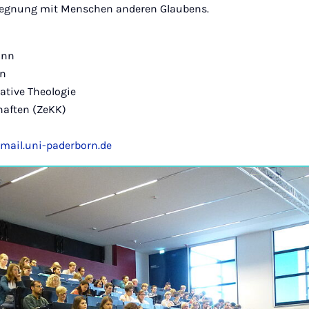
egegnung mit Menschen anderen Glaubens.
ann
rn
tive Theologie
haften (ZeKK)
il.uni-paderborn.de