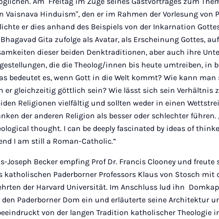
lichen. Am Freitag im Zuge seines Gastvortrages zum Thema
in Vaisnava Hinduism", den er im Rahmen der Vorlesung von Pr
tlichte er dies anhand des Beispiels von der Inkarnation Gotte
 Bhagavad Gita zufolge als Avatar, als Erscheinung Gottes, auf
amkeiten dieser beiden Denktraditionen, aber auch ihre Unt
agestellungen, die die Theolog/innen bis heute umtreiben, in 
Was bedeutet es, wenn Gott in die Welt kommt? Wie kann man s
er gleichzeitig göttlich sein? Wie lässt sich sein Verhältnis
iden Religionen vielfältig und sollten weder in einen Wettstre
nken der anderen Religion als besser oder schlechter führen.
ological thought. I can be deeply fascinated by ideas of think
 end I am still a Roman-Catholic.”
-Joseph Becker empfing Prof Dr. Francis Clooney und freute s
katholischen Paderborner Professors Klaus von Stosch mit
hrten der Harvard Universität. Im Anschluss lud ihn Domkapi
 den Paderborner Dom ein und erläuterte seine Architektur u
beeindruckt von der langen Tradition katholischer Theologie 