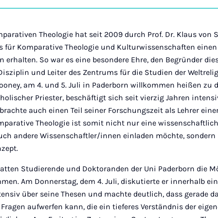
on
Ins
parativen Theologie hat seit 2009 durch Prof. Dr. Klaus von
 für Komparative Theologie und Kulturwissenschaften einen f
n erhalten. So war es eine besondere Ehre, den Begründer die
isziplin und Leiter des Zentrums für die Studien der Weltreli
 Clooney, am 4. und 5. Juli in Paderborn willkommen heißen zu d
holischer Priester, beschäftigt sich seit vierzig Jahren inten
achte auch einen Teil seiner Forschungszeit als Lehrer eine
mparative Theologie ist somit nicht nur eine wissenschaftliche
 auch andere Wissenschaftler/innen einladen möchte, sondern 
zept.
atten Studierende und Doktoranden der Uni Paderborn die Mö
men. Am Donnerstag, dem 4. Juli, diskutierte er innerhalb ei
ensiv über seine Thesen und machte deutlich, dass gerade d
 Fragen aufwerfen kann, die ein tieferes Verständnis der eigen