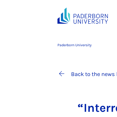
Paderborn University
Back to the news 
“In­ter­