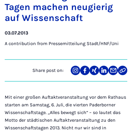
Ta­gen machen neu­gierig
auf Wis­senschaft
03.07.2013
A contribution from
Pressemitteilung Stadt/HNF/Uni
Share post on:
Share
Teilen
Teilen
Teilen
Teilen
Link
on
auf
auf
auf
über
kopi
Instagram
Facebook
Xing
LinkedIn
E-
Mail
Mit einer großen Auftaktveranstaltung vor dem Rathaus
starten am Samstag, 6. Juli, die vierten Paderborner
Wissenschaftstage. „Alles bewegt sich“ – so lautet das
Motto der städtischen Auftaktveranstaltung zu den
Wissenschaftstagen 2013. Nicht nur wir sind in