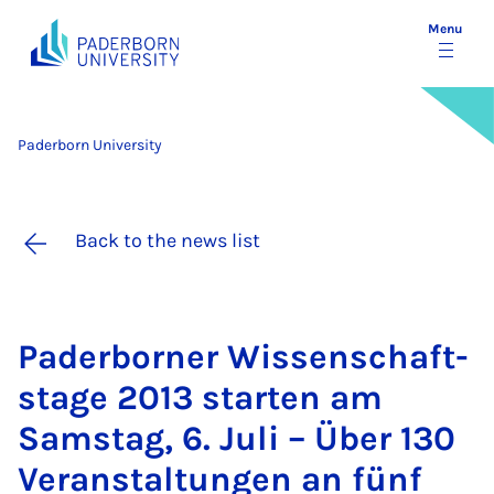
Menu
Paderborn University
Back to the news list
Pader­borner Wis­senschaft­
stage 2013 starten am
Sam­stag, 6. Ju­li – Über 130
Ver­an­stal­tun­gen an fünf