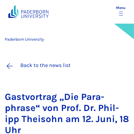
Menu
Paderborn University
Back to the news list
Gastvor­trag „Die Para­
phrase“ von Prof. Dr. Phil­
ipp The­isohn am 12. Juni, 18
Uhr