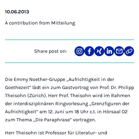
10.06.2013
A contribution from
Mitteilung
Share post on:
Share
Teilen
Teilen
Teilen
Teilen
Link
on
auf
auf
auf
über
kopi
Instagram
Facebook
Xing
LinkedIn
E-
Mail
Die Emmy Noether-Gruppe „Aufrichtigkeit in der
Goethezeit“ lädt ein zum Gastvortrag von Prof. Dr. Philipp
Theisohn (Zürich). Herr Prof. Theisohn wird im Rahmen
der interdisziplinären Ringvorlesung „Grenzfiguren der
Aufrichtigkeit“ am 12. Juni um 18 Uhr c.t. in Hörsaal O2
zum Thema „Die Paraphrase“ vortragen.
Herr Theisohn ist Professor für Literatur- und