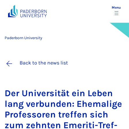
Menu
Paderborn University
Back to the news list
Der Uni­versität ein Leben
lang ver­bunden: Ehem­a­lige
Pro­fess­oren tref­fen sich
zum zehnten Emer­iti-Tref­