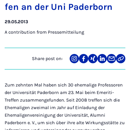
fen an der Uni Pader­born
29.05.2013
A contribution from
Pressemitteilung
Share post on:
Share
Teilen
Teilen
Teilen
Teilen
Link
on
auf
auf
auf
über
kopi
Instagram
Facebook
Xing
LinkedIn
E-
Mail
Zum zehnten Mal haben sich 30 ehemalige Professoren
der Universität Paderborn am 23. Mai beim Emeriti-
Treffen zusammengefunden. Seit 2008 treffen sich die
Ehemaligen zweimal im Jahr auf Einladung der
Ehemaligenvereinigung der Universität, Alumni
Paderborn e. V., um sich über ihre alte Wirkungsstätte zu