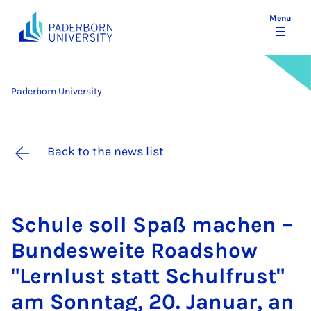
Menu
Paderborn University
Back to the news list
Schule soll Spaß machen –
Bundes­weite Road­show
"Lernlust statt Schul­frust"
am Son­ntag, 20. Janu­ar, an