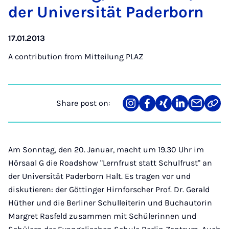
der Uni­versität Pader­born
17.01.2013
A contribution from
Mitteilung PLAZ
Share post on:
Share
Teilen
Teilen
Teilen
Teilen
Link
on
auf
auf
auf
über
kopi
Instagram
Facebook
Xing
LinkedIn
E-
Mail
Am Sonntag, den 20. Januar, macht um 19.30 Uhr im
Hörsaal G die Roadshow "Lernfrust statt Schulfrust" an
der Universität Paderborn Halt. Es tragen vor und
diskutieren: der Göttinger Hirnforscher Prof. Dr. Gerald
Hüther und die Berliner Schulleiterin und Buchautorin
Margret Rasfeld zusammen mit Schülerinnen und