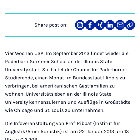
Share post on:
Share
Teilen
Teilen
Teilen
Teilen
Link
on
auf
auf
auf
über
kopi
Instagram
Facebook
Xing
LinkedIn
E-
Mail
Vier Wochen USA: Im September 2013 findet wieder die
Paderborn Summer School an der Illinois State
University statt. Sie bietet die Chance für Paderborner
Studierende, einen Monat im Bundesstaat Illinois zu
verbringen, bei amerikanischen Gastfamilien zu
wohnen, Universitätsleben an der Illinois State
University kennenzulernen und Ausflüge in Großstädte
wie Chicago und St. Louis zu unternehmen.
Die Infoveranstaltung von Prof. Ribbat (Institut für
Anglistik/Amerikanistik) ist am 22. Januar 2013 um 13
Uhr in C 3.203.