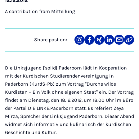
12.12.2012
A contribution from
Mitteilung
Share post on:
Share
Teilen
Teilen
Teilen
Teilen
Link
on
auf
auf
auf
über
kopi
Instagram
Facebook
Xing
LinkedIn
E-
Mail
Die Linksjugend ['solid] Paderborn lädt in Kooperation
mit der Kurdischen Studierendenvereinigung in
Paderborn (KurdS-Pb) zum Vortrag "Durchs wilde
Kurdistan – Ein Volk ohne eigenen Staat" ein. Der Vortrag
findet am Dienstag, den 18.12.2012, um 18.00 Uhr im Büro
der Partei DIE LINKE.Paderborn statt. Es referiert Zeya
Mirza, Sprecher der Linksjugend Paderborn. Dieser Abend
widmet sich informativ und kulinarisch der kurdischen
Geschichte und Kultur.