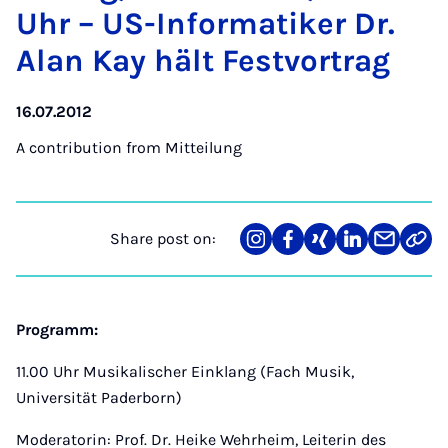
Uhr – US-In­form­atiker Dr.
Alan Kay hält Festvor­trag
16.07.2012
A contribution from
Mitteilung
Share post on:
Share
Teilen
Teilen
Teilen
Teilen
Link
on
auf
auf
auf
über
kopi
Instagram
Facebook
Xing
LinkedIn
E-
Mail
Programm:
11.00 Uhr Musikalischer Einklang (Fach Musik,
Universität Paderborn)
Moderatorin: Prof. Dr. Heike Wehrheim, Leiterin des