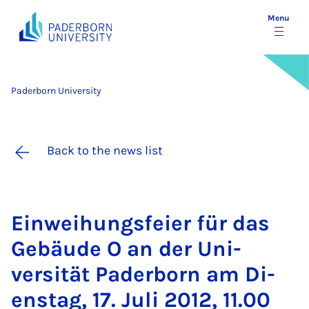
Menu
Paderborn University
Back to the news list
Ein­wei­hungs­fei­er für das
Ge­bäude O an der Uni­
versität Pader­born am Di­
en­stag, 17. Ju­li 2012, 11.00