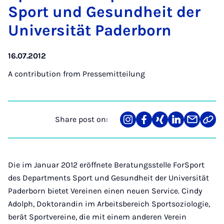
Sport und Ge­sund­heit der
Uni­versität Pader­born
16.07.2012
A contribution from
Pressemitteilung
Share post on:
Share
Teilen
Teilen
Teilen
Teilen
Link
on
auf
auf
auf
über
kopi
Instagram
Facebook
Xing
LinkedIn
E-
Mail
Die im Januar 2012 eröffnete Beratungsstelle ForSport
des Departments Sport und Gesundheit der Universität
Paderborn bietet Vereinen einen neuen Service. Cindy
Adolph, Doktorandin im Arbeitsbereich Sportsoziologie,
berät Sportvereine, die mit einem anderen Verein