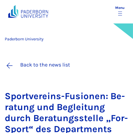
Menu
Paderborn University
Back to the news list
Sportver­eins-Fu­sion­en: Be­
r­a­tung und Beg­lei­tung
durch Be­r­a­tungss­telle „For­
S­port“ des De­part­ments