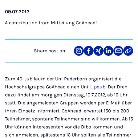
09.07.2012
A contribution from
Mitteilung GoAhead!
Share post on:
Share
Teilen
Teilen
Teilen
Teilen
Link
on
auf
auf
auf
über
kopi
Instagram
Facebook
Xing
LinkedIn
E-
Mail
Zum 40. Jubiläum der Uni Paderborn organisiert die
Hochschulgruppe GoAhead einen Uni-
Lipdub
! Der Dreh
dazu findet am morgigen Dienstag, 10.7.2012, ab 16 Uhr
statt. Die angemeldeten Gruppen werden per E-Mail über
ihren Einsatz informiert. GoAhead! erwartet 150 bis 200
Teilnehmer, spontane Teilnehmer sind willkommen. Ab 15
Uhr können Interessenten vor die Bibo kommen und
sich anmelden, spätestens 16 Uhr sollten alle Teilnehmer