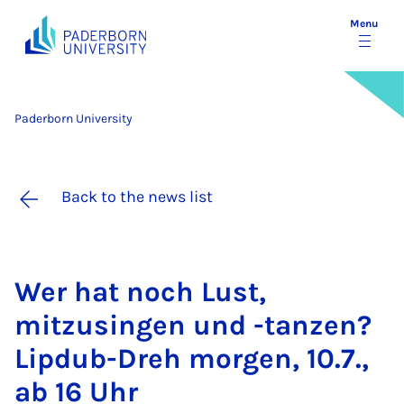
Menu
Paderborn University
Back to the news list
Wer hat noch Lust,
mitzusin­gen und -tan­zen?
Lip­dub-Dreh mor­gen, 10.7.,
ab 16 Uhr