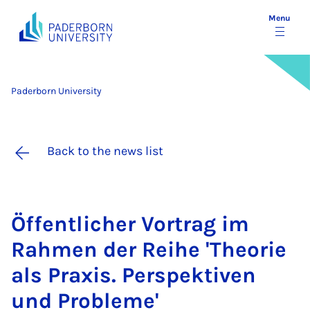
Menu
Paderborn University
Back to the news list
Öf­fent­lich­er Vor­trag im
Rah­men der Reihe 'The­or­ie
als Prax­is. Per­spekt­iven
und Prob­leme'