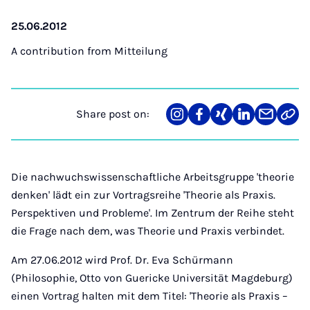
25.06.2012
A contribution from
Mitteilung
Share post on:
Share
Teilen
Teilen
Teilen
Teilen
Link
on
auf
auf
auf
über
kopi
Instagram
Facebook
Xing
LinkedIn
E-
Mail
Die nachwuchswissenschaftliche Arbeitsgruppe 'theorie
denken' lädt ein zur Vortragsreihe 'Theorie als Praxis.
Perspektiven und Probleme'. Im Zentrum der Reihe steht
die Frage nach dem, was Theorie und Praxis verbindet.
Am 27.06.2012 wird Prof. Dr. Eva Schürmann
(Philosophie, Otto von Guericke Universität Magdeburg)
einen Vortrag halten mit dem Titel: 'Theorie als Praxis –