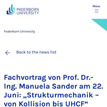
Menu
Paderborn University
Back to the news list
Fach­vor­trag von Prof. Dr.-
Ing. Manuela Sander am 22.
Juni: „Struk­tur­mech­anik –
von Kolli­sion bis UH­CF“