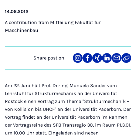
14.06.2012
A contribution from
Mitteilung Fakultät für
Maschinenbau
Share post on:
Share
Teilen
Teilen
Teilen
Teilen
Link
on
auf
auf
auf
über
kopi
Instagram
Facebook
Xing
LinkedIn
E-
Mail
Am 22. Juni hält Prof. Dr.-Ing. Manuela Sander vom
Lehrstuhl für Strukturmechanik an der Universität
Rostock einen Vortrag zum Thema "Strukturmechanik –
von Kollision bis UHCF" an der Universität Paderborn. Der
Vortrag findet an der Universität Paderborn im Rahmen
der Vortragsreihe des SFB Transregio 30, im Raum P1.3.01,
um 10.00 Uhr statt. Eingeladen sind neben