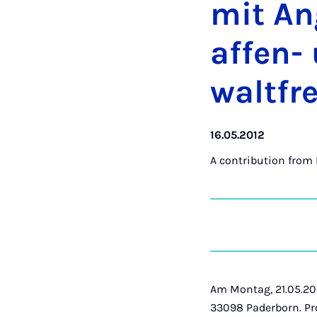
mit An
af­fen-
walt­f
16.05.2012
A contribution from
Am Montag, 21.05.201
33098 Paderborn. Pr