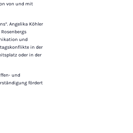
ion von und mit
s“. Angelika Köhler
n Rosenbergs
unikation und
ltagskonflikte in der
tsplatz oder in der
ffen- und
erständigung fördert