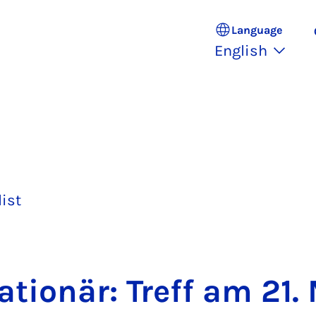
Language
English
list
­tionär: Treff am 21.