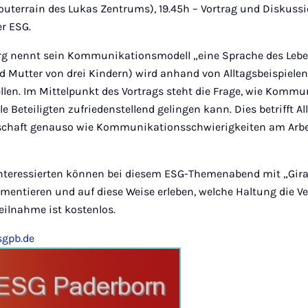
Souterrain des Lukas Zentrums), 19.45h – Vortrag und Diskuss
er ESG
.
rg nennt sein Kommunikationsmodell „eine Sprache des Leben
d Mutter von drei Kindern) wird anhand von Alltagsbeispiele
llen. Im Mittelpunkt des Vortrags steht die Frage, wie Komm
le Beteiligten zufriedenstellend gelingen kann. Dies betrifft Al
schaft genauso wie Kommunikationsschwierigkeiten am Arbei
nteressierten können bei diesem ESG-Themenabend mit „Gira
mentieren und auf diese Weise erleben, welche Haltung die V
Teilnahme ist kostenlos.
sgpb.de