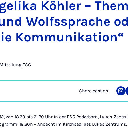
­gelika Köhler – Them
 und Wolfss­prache o
reie Kom­munika­tion“
Mitteilung ESG
Share post on:
Sha
on
Ins
2, von 18.30 bis 21.30 Uhr in der ESG Paderborn, Lukas-Zent
ogramm: 18.30h – Andacht im Kirchsaal des Lukas Zentrums, 