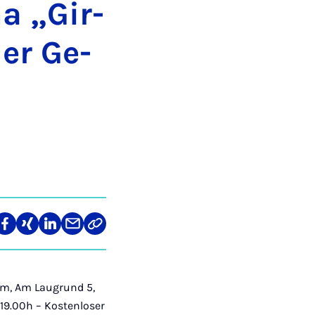
a „Gir­
der Ge­
re
Teilen
Teilen
Teilen
Teilen
Link
auf
auf
auf
über
kopieren
tagram
Facebook
Xing
LinkedIn
E-
Mail
rum, Am Laugrund 5,
19.00h – Kostenloser