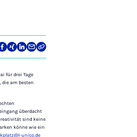
re
Teilen
Teilen
Teilen
Teilen
Link
auf
auf
auf
über
kopieren
tagram
Facebook
Xing
LinkedIn
E-
Mail
ai für drei Tage
r, die am besten
lechten
teingang überdacht
eativität sind keine
 parken könne wie ein
kplatz@l-unico.de