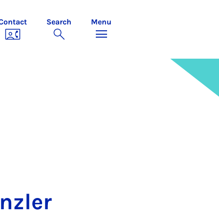
Contact
Search
Menu
­z­ler