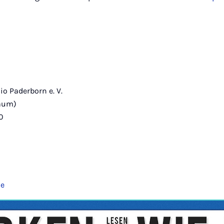
o Paderborn e. V.
raum)
0
de