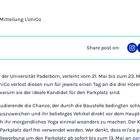
Mitteilung L'UniCo
Share post on:
Sha
on
Ins
 der Universität Paderborn, verleiht vom 21. Mai bis zum 23. M
niCo verlost diesen nun für jeweils einen Tag an die drei Höre
arum sie der ideale Kandidat für den Parkplatz sind.
ierende die Chance, der durch die Baustelle bedingten sch
auszuweichen und ihr beliebiges Vehikel direkt vor dem Haup
ch ihr morgendliches Yoga einmal woanders zu machen. Der Kr
 Parkplatz darf frei verwendet werden. Wer denkt, dass er/sie
e Bewerbung um den Parkplatz ab sofort bis zum 13. Mai an
par