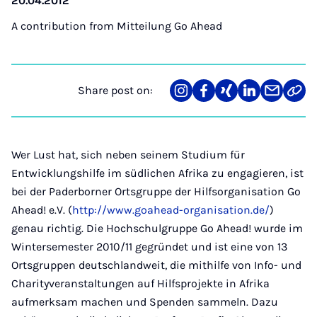
20.04.2012
A contribution from
Mitteilung Go Ahead
Share post on:
Share
Teilen
Teilen
Teilen
Teilen
Link
on
auf
auf
auf
über
kopi
Instagram
Facebook
Xing
LinkedIn
E-
Mail
Wer Lust hat, sich neben seinem Studium für
Entwicklungshilfe im südlichen Afrika zu engagieren, ist
bei der Paderborner Ortsgruppe der Hilfsorganisation Go
Ahead! e.V. (
http://www.goahead-organisation.de/
)
genau richtig. Die Hochschulgruppe Go Ahead! wurde im
Wintersemester 2010/11 gegründet und ist eine von 13
Ortsgruppen deutschlandweit, die mithilfe von Info- und
Charityveranstaltungen auf Hilfsprojekte in Afrika
aufmerksam machen und Spenden sammeln. Dazu