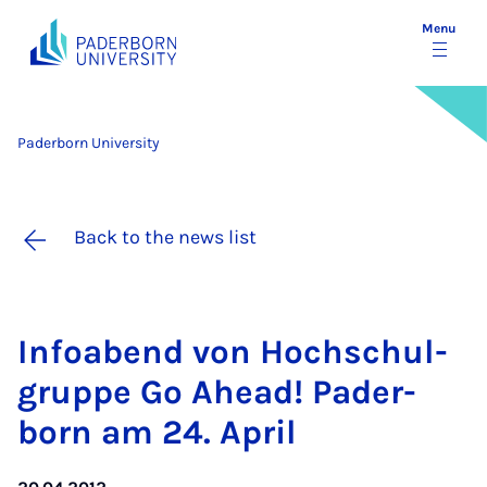
Menu
Paderborn University
Back to the news list
In­foabend von Hoch­schul­
gruppe Go Ahead! Pader­
born am 24. April