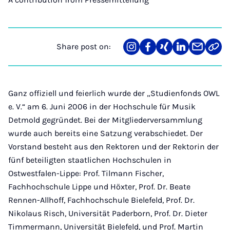
Share post on:
Share
Teilen
Teilen
Teilen
Teilen
Link
on
auf
auf
auf
über
kopi
Instagram
Facebook
Xing
LinkedIn
E-
Mail
Ganz offiziell und feierlich wurde der „Studienfonds OWL
e. V.“ am 6. Juni 2006 in der Hochschule für Musik
Detmold gegründet. Bei der Mitgliederversammlung
wurde auch bereits eine Satzung verabschiedet. Der
Vorstand besteht aus den Rektoren und der Rektorin der
fünf beteiligten staatlichen Hochschulen in
Ostwestfalen-Lippe: Prof. Tilmann Fischer,
Fachhochschule Lippe und Höxter, Prof. Dr. Beate
Rennen-Allhoff, Fachhochschule Bielefeld, Prof. Dr.
Nikolaus Risch, Universität Paderborn, Prof. Dr. Dieter
Timmermann, Universität Bielefeld, und Prof. Martin