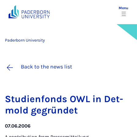
Menu
Paderborn University
Back to the news list
Stud­i­en­fonds OWL in Det­
mold gegrün­det
07.06.2006
A contribution from
Pressemitteilung