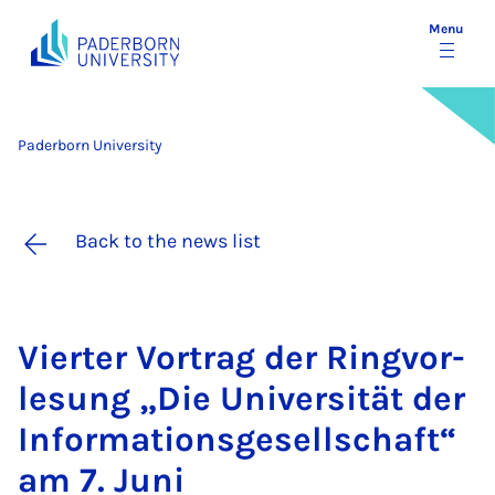
Menu
Paderborn University
Back to the news list
Viert­er Vor­trag der Ring­vor­
le­sung „Die Uni­versität der
In­form­a­tionsgesell­schaft“
am 7. Juni