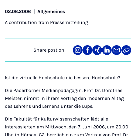
02.06.2006
|
Allgemeines
A contribution from
Pressemitteilung
Share post on:
Share
Teilen
Teilen
Teilen
Teilen
Link
on
auf
auf
auf
über
kopi
Instagram
Facebook
Xing
LinkedIn
E-
Mail
Ist die virtuelle Hochschule die bessere Hochschule?
Die Paderborner Medienpädagogin, Prof. Dr. Dorothee
Meister, nimmt in ihrem Vortrag den modernen Alltag
des Lehrens und Lernens unter die Lupe.
Die Fakultät für Kulturwissenschaften lädt alle
Interessierten am Mittwoch, den 7. Juni 2006, um 20.00
Uhr, in Hörsaal C2, herzlich ein zum Vortrag von Prof. Dr.