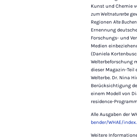
Kunst und Chemie vo
zum Weltnaturerbe
gew
Regionen
Alte Buche
Ernennung deutscher
Forschungs- und Ve
Medien einbeziehend
(Daniela Kortenbus
Welterbeforschung mi
dieser Magazin-Teil
Welterbe. Dr. Nina H
Berücksichtigung de
einem Modell von Di
residence-Programme
Alle Ausgaben der W
bender/WHAE/index
Weitere Information