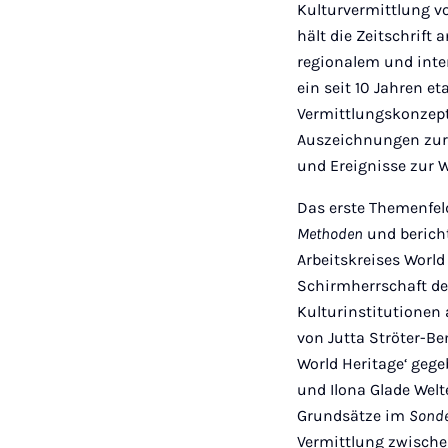
Kulturvermittlung 
hält die Zeitschrift
regionalem und inte
ein seit 10 Jahren e
Vermittlungskonzept
Auszeichnungen zurü
und Ereignisse zur W
Das erste Themenfel
Methoden
und berich
Arbeitskreises World
Schirmherrschaft de
Kulturinstitutionen 
von Jutta Ströter-Be
World Heritage‘ gege
und Ilona Glade Wel
Grundsätze im
Sonde
Vermittlung zwische