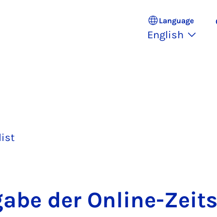
Language
English
list
gabe der On­line-Zeits