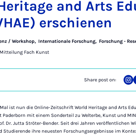
er­it­age and Arts Ed
WHAE) er­schien­en
enz / Workshop
,
Internationale Forschung
,
Forschung - Res
Mitteilung Fach Kunst
Share post on:
Sha
on
Ins
Mal ist nun die Online-Zeitschrift World Heritage and Arts E
ät Paderborn mit einem Sonderteil zu Welterbe, Kunst und MIN
f. Dr. Jutta Ströter-Bender. Seit drei Jahren veröffentlichen 
 Studierende ihre neuesten Forschungsergebnisse im Konte