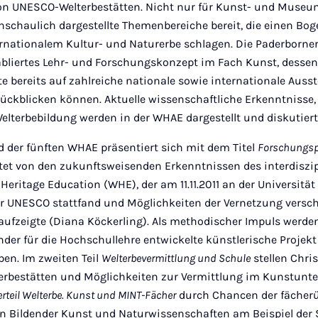
von UNESCO-Welterbestätten. Nicht nur für Kunst- und Mus
 anschaulich dargestellte Themenbereiche bereit, die einen Bo
rnationalem Kultur- und Naturerbe schlagen. Die Paderborner
tabliertes Lehr- und Forschungskonzept im Fach Kunst, desse
e bereits auf zahlreiche nationale sowie internationale Auss
ckblicken können. Aktuelle wissenschaftliche Erkenntnisse,
elterbebildung werden in der WHAE dargestellt und diskutiert
d der fünften WHAE präsentiert sich mit dem Titel
Forschungsp
tet von den zukunftsweisenden Erkenntnissen des interdiszi
 Heritage Education (WHE), der am 11.11.2011 an der Universitä
r UNESCO stattfand und Möglichkeiten der Vernetzung versc
aufzeigte (Diana Köckerling). Als methodischer Impuls werden
nder für die Hochschullehre entwickelte künstlerische Projekt 
ben. Im zweiten Teil
Welterbevermittlung und Schule
stellen Chri
terbestätten und Möglichkeiten zur Vermittlung im Kunstunter
rteil Welterbe. Kunst und MINT-Fächer
durch Chancen der fächer
n Bildender Kunst und Naturwissenschaften am Beispiel der S