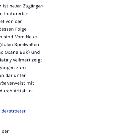
h ist
neuen
Zugängen
eltnaturerbe-
et von der
dessen Folge
n sind. Vom Neue
italen Spielwelten
nd Oxana Buk) und
ataly Vellmer) zeigt
Zugängen zum
on dar unter
Erbe
verweist mit
urch Artist-in-
.de/stroeter-
 der