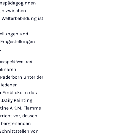
eumspädagogInnen
gen zwischen
 Welterbebildung ist
n
tellungen und
 Fragestellungen
.
erspektiven und
plinären
t Paderborn unter der
hiedener
 Einblicke in das
‚Daily Painting
stine A.K.M. Flamme
richt vor, dessen
übergreifenden
chnittstellen von