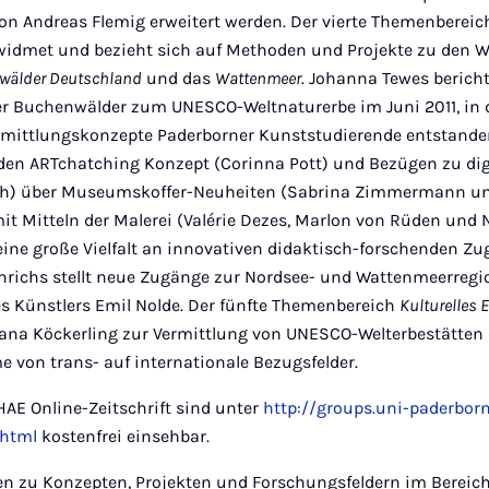
n Andreas Flemig erweitert werden. Der vierte Themenbereic
idmet und bezieht sich auf Methoden und Projekte zu den W
nwälder Deutschland
und das
Wattenmeer
. Johanna Tewes bericht
 Buchenwälder zum UNESCO-Weltnaturerbe im Juni 2011, in 
rmittlungskonzepte Paderborner Kunststudierende entstande
en ARTchatching Konzept (Corinna Pott) und Bezügen zu dig
ch) über Museumskoffer-Neuheiten (Sabrina Zimmermann u
t Mitteln der Malerei (Valérie Dezes, Marlon von Rüden und N
 eine große Vielfalt an innovativen didaktisch-forschenden 
inrichs stellt neue Zugänge zur Nordsee- und Wattenmeerregi
s Künstlers Emil Nolde. Der fünfte Themenbereich
Kulturelles 
ana Köckerling zur Vermittlung von UNESCO-Welterbestätten d
 von trans- auf internationale Bezugsfelder.
HAE Online-Zeitschrift sind unter
http://groups.uni-paderborn
.html
kostenfrei einsehbar.
en zu Konzepten, Projekten und Forschungsfeldern im Bereich