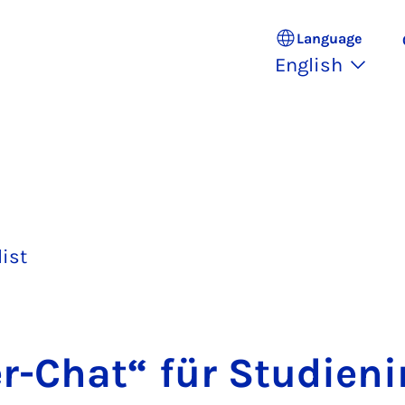
Language
English
list
-Chat“ für Stud­i­en­i