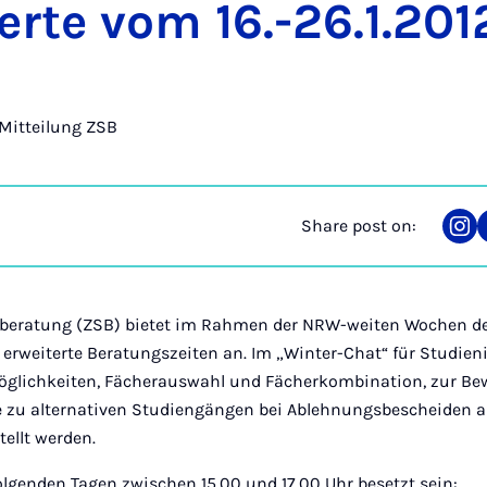
erte vom 16.-26.1.201
Mitteilung ZSB
Share post on:
Sha
on
Ins
nberatung (ZSB) bietet im Rahmen der NRW-weiten Wochen d
 erweiterte Beratungszeiten an. Im „Winter-Chat“ für Studien
öglichkeiten, Fächerauswahl und Fächerkombination, zur B
 zu alternativen Studiengängen bei Ablehnungsbescheiden a
ellt werden.
olgenden Tagen zwischen 15.00 und 17.00 Uhr besetzt sein: