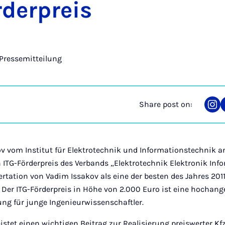
der­preis
Pressemitteilung
Share post on:
Sha
on
Ins
ov vom Institut für Elektrotechnik und Informationstechnik an
 ITG-Förderpreis des Verbands „Elektrotechnik Elektronik Inf
sertation von Vadim Issakov als eine der besten des Jahres 201
 Der ITG-Förderpreis in Höhe von 2.000 Euro ist eine hochan
ung für junge Ingenieurwissenschaftler.
eistet einen wichtigen Beitrag zur Realisierung preiswerter K