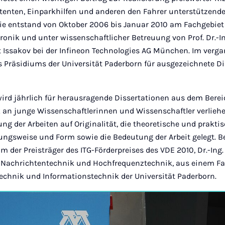
tenten, Einparkhilfen und anderen den Fahrer unterstützend
Sie entstand von Oktober 2006 bis Januar 2010 am Fachgebiet
onik und unter wissenschaftlicher Betreuung von Prof. Dr.-In
t Issakov bei der Infineon Technologies AG München. Im ver
s Präsidiums der Universität Paderborn für ausgezeichnete D
wird jährlich für herausragende Dissertationen aus dem Berei
 an junge Wissenschaftlerinnen und Wissenschaftler verliehe
lung der Arbeiten auf Originalität, die theoretische und prak
ungsweise und Form sowie die Bedeutung der Arbeit gelegt. B
 der Preisträger des ITG-Förderpreises des VDE 2010, Dr.-Ing.
 Nachrichtentechnik und Hochfrequenztechnik, aus einem Fa
otechnik und Informationstechnik der Universität Paderborn.