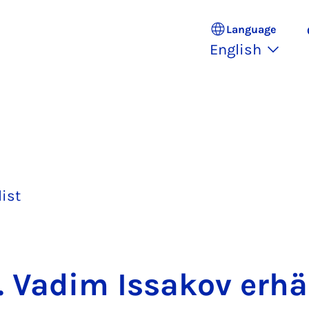
Language
English
list
. Vadim Is­sakov er­hä