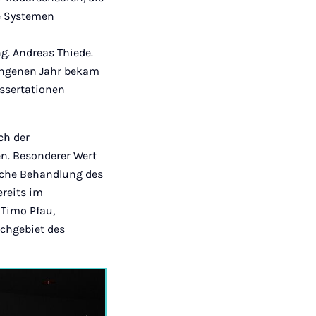
e Systemen
g. Andreas Thiede.
gangenen Jahr bekam
issertationen
ch der
n. Besonderer Wert
tische Behandlung des
ereits im
 Timo Pfau,
chgebiet des