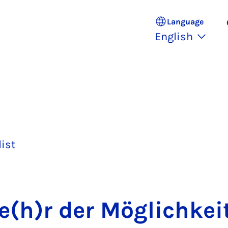
Language
English
list
(h)r der Mög­lich­kei