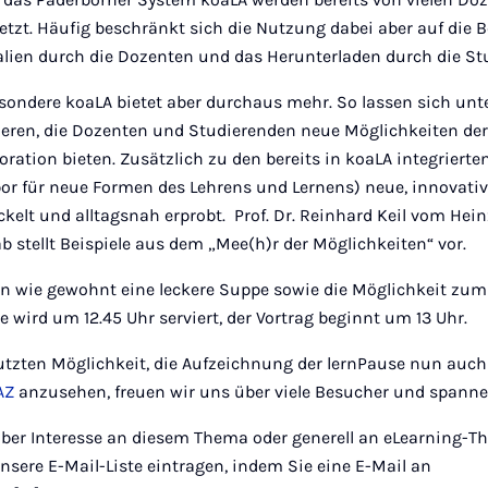
etzt. Häufig beschränkt sich die Nutzung dabei aber auf die B
alien durch die Dozenten und das Herunterladen durch die St
sondere koaLA bietet aber durchaus mehr. So lassen sich unt
sieren, die Dozenten und Studierenden neue Möglichkeiten 
oration bieten. Zusätzlich zu den bereits in koaLA integriert
bor für neue Formen des Lehrens und Lernens) neue, innovativ
kelt und alltagsnah erprobt. Prof. Dr. Reinhard Keil vom Heinz
ab stellt Beispiele aus dem „Mee(h)r der Möglichkeiten“ vor.
en wie gewohnt eine leckere Suppe sowie die Möglichkeit zum
 wird um 12.45 Uhr serviert, der Vortrag beginnt um 13 Uhr.
nutzten Möglichkeit, die Aufzeichnung der lernPause nun auch
AZ
anzusehen, freuen wir uns über viele Besucher und spann
, aber Interesse an diesem Thema oder generell an eLearning-
nsere E-Mail-Liste eintragen, indem Sie eine E-Mail an