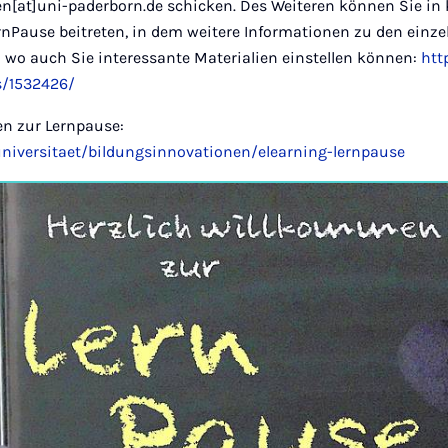
n[at]uni-paderborn.de schicken. Des Weiteren können Sie in
nPause beitreten, in dem weitere Informationen zu den ein
 wo auch Sie interessante Materialien einstellen können:
htt
s/1532426/
en zur Lernpause:
niversitaet/bildungsinnovationen/elearning-lernpause