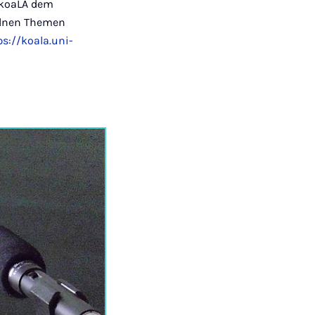
 koaLA dem
zelnen Themen
ps://koala.uni-