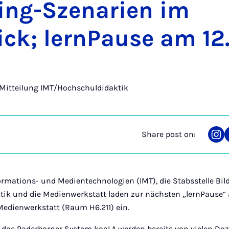
­ing-Szenari­en im
ck; lern­Pause am 12
Mitteilung IMT/Hochschuldidaktik
Share post on:
Sha
on
Ins
ormations- und Medientechnologien (IMT), die Stabsstelle B
ik und die Medienwerkstatt laden zur nächsten „lernPause“ am
Medienwerkstatt (Raum H6.211) ein.
e das Paderborner System koaLA werden bereits von vielen Doz