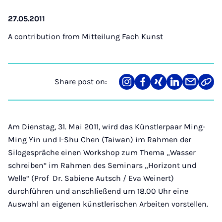
27.05.2011
A contribution from
Mitteilung Fach Kunst
Share post on:
Share
Teilen
Teilen
Teilen
Teilen
Link
on
auf
auf
auf
über
kopi
Instagram
Facebook
Xing
LinkedIn
E-
Mail
Am Dienstag, 31. Mai 2011, wird das Künstlerpaar Ming-
Ming Yin und I-Shu Chen (Taiwan) im Rahmen der
Silogespräche einen Workshop zum Thema „Wasser
schreiben“ im Rahmen des Seminars „Horizont und
Welle“ (Prof Dr. Sabiene Autsch / Eva Weinert)
durchführen und anschließend um 18.00 Uhr eine
Auswahl an eigenen künstlerischen Arbeiten vorstellen.