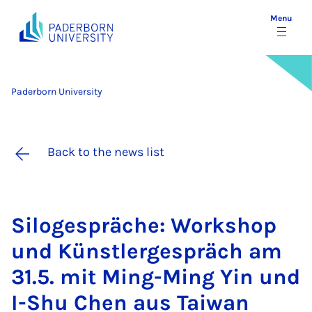
Menu
Paderborn University
Back to the news list
Si­lo­ge­spräche: Work­shop
und Künst­lerge­spräch am
31.5. mit Ming-Ming Yin und
I-Shu Chen aus Taiwan