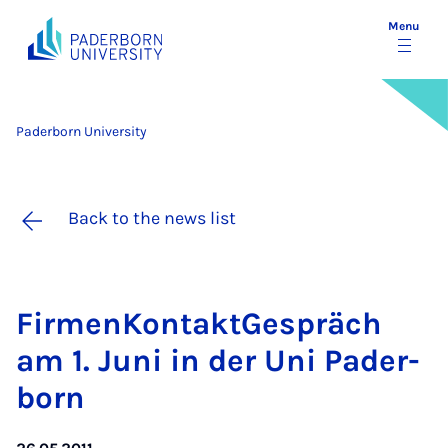
Menu
Paderborn University
Back to the news list
Firmen­Kon­tak­t­Ge­spräch
am 1. Juni in der Uni Pader­
born