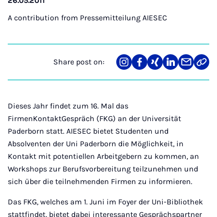
26.05.2011
A contribution from
Pressemitteilung AIESEC
Share post on:
Share
Teilen
Teilen
Teilen
Teilen
Link
on
auf
auf
auf
über
kopi
Instagram
Facebook
Xing
LinkedIn
E-
Mail
Dieses Jahr findet zum 16. Mal das
FirmenKontaktGespräch (FKG) an der Universität
Paderborn statt. AIESEC bietet Studenten und
Absolventen der Uni Paderborn die Möglichkeit, in
Kontakt mit potentiellen Arbeitgebern zu kommen, an
Workshops zur Berufsvorbereitung teilzunehmen und
sich über die teilnehmenden Firmen zu informieren.
Das FKG, welches am 1. Juni im Foyer der Uni-Bibliothek
stattfindet, bietet dabei interessante Gesprächspartner