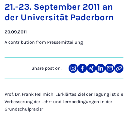
21.-23. Septem­ber 2011 an
der Uni­versität Pader­born
20.09.2011
A contribution from
Pressemitteilung
Share post on:
Share
Teilen
Teilen
Teilen
Teilen
Link
on
auf
auf
auf
über
kopi
Instagram
Facebook
Xing
LinkedIn
E-
Mail
Prof. Dr. Frank Hellmich: „Erklärtes Ziel der Tagung ist die
Verbesserung der Lehr- und Lernbedingungen in der
Grundschulpraxis“