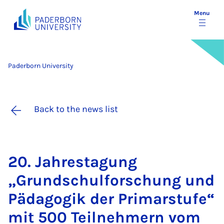
Menu
Paderborn University
Back to the news list
20. Jahresta­gung
„Grundschulforschung und
Päd­ago­gik der Primarstufe“
mit 500 Teil­nehmern vom