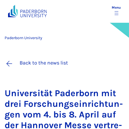
Menu
Paderborn University
Back to the news list
Uni­versität Pader­born mit
drei Forschung­sein­rich­tun­
gen vom 4. bis 8. April auf
der Han­nov­er Messe ver­tre­