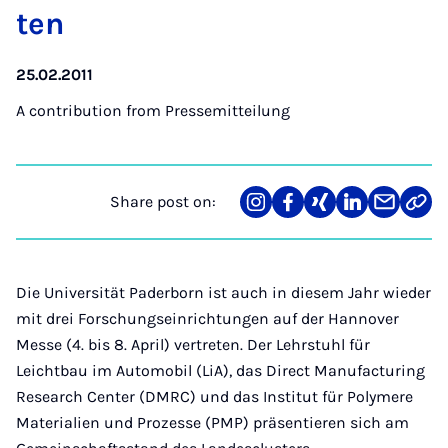
ten
25.02.2011
A contribution from
Pressemitteilung
Share post on:
Share
Teilen
Teilen
Teilen
Teilen
Link
on
auf
auf
auf
über
kopi
Instagram
Facebook
Xing
LinkedIn
E-
Mail
Die Universität Paderborn ist auch in diesem Jahr wieder
mit drei Forschungseinrichtungen auf der Hannover
Messe (4. bis 8. April) vertreten. Der Lehrstuhl für
Leichtbau im Automobil (LiA), das Direct Manufacturing
Research Center (DMRC) und das Institut für Polymere
Materialien und Prozesse (PMP) präsentieren sich am