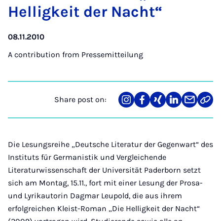
Helligkeit der Nacht“
08.11.2010
A contribution from
Pressemitteilung
Share post on:
Share
Teilen
Teilen
Teilen
Teilen
Link
on
auf
auf
auf
über
kopi
Instagram
Facebook
Xing
LinkedIn
E-
Mail
Die Lesungsreihe „Deutsche Literatur der Gegenwart“ des
Instituts für Germanistik und Vergleichende
Literaturwissenschaft der Universität Paderborn setzt
sich am Montag, 15.11., fort mit einer Lesung der Prosa-
und Lyrikautorin Dagmar Leupold, die aus ihrem
erfolgreichen Kleist-Roman „Die Helligkeit der Nacht“