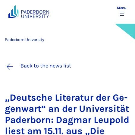
Menu
Paderborn University
Back to the news list
„Deutsche Lit­er­at­ur der Ge­
g­en­wart“ an der Uni­versität
Pader­born: Dag­mar Leu­pold
li­est am 15.11. aus „Die