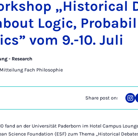
k­shop „His­tor­ic­al 
bout Lo­gic, Prob­ab­il
­ics” vom 9.-10. Ju­li
ung - Research
Mitteilung Fach Philosophie
Share post on:
Sha
on
Ins
2010 fand an der Universität Paderborn im Hotel Campus Lounge
an Science Foundation (ESF) zum Thema „Historical Debates