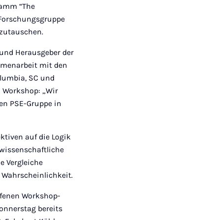
gramm “The
r Forschungsgruppe
szutauschen.
 und Herausgeber der
ammenarbeit mit den
olumbia, SC und
n Workshop: „Wir
len PSE-Gruppe in
ektiven auf die Logik
wissenschaftliche
e Vergleiche
 Wahrscheinlichkeit.
ffenen Workshop-
onnerstag bereits