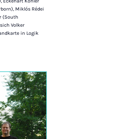
, Eckehart Köhler
rborn), Miklós Rédei
r (South
sich Volker
andkarte in Logik