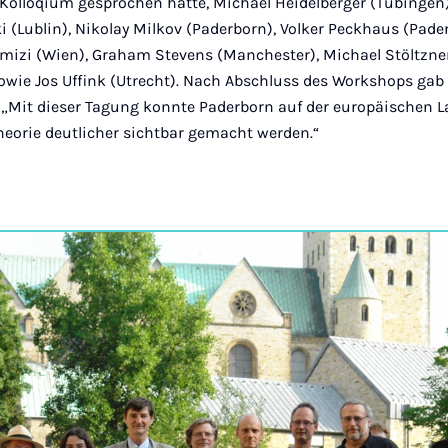
Kolloqium gesprochen hatte, Michael Heidelberger (Tübingen)
ki (Lublin), Nikolay Milkov (Paderborn), Volker Peckhaus (Pade
mizi (Wien), Graham Stevens (Manchester), Michael Stöltzne
sowie Jos Uffink (Utrecht). Nach Abschluss des Workshops gab 
 „Mit dieser Tagung konnte Paderborn auf der europäischen L
eorie deutlicher sichtbar gemacht werden.“