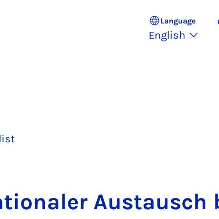
Language
English
list
na­tionaler Aus­tausch