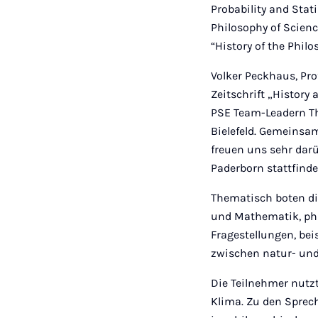
Probability and Sta
Philosophy of Scienc
“History of the Phil
Volker Peckhaus, Pr
Zeitschrift „History
PSE Team-Leadern Th
Bielefeld. Gemeinsa
freuen uns sehr dar
Paderborn stattfind
Thematisch boten die
und Mathematik, phi
Fragestellungen, be
zwischen natur- und
Die Teilnehmer nutz
Klima. Zu den Sprec