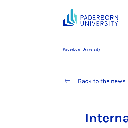
Paderborn University
Back to the news 
In­ter­