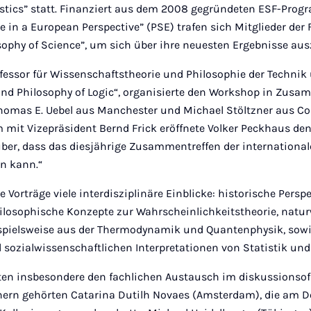
tistics” statt. Finanziert aus dem 2008 gegründeten ESF-Pro
e in a European Perspective” (PSE) trafen sich Mitglieder de
osophy of Science”, um sich über ihre neuesten Ergebnisse au
ofessor für Wissenschaftstheorie und Philosophie der Technik
 and Philosophy of Logic“, organisierte den Workshop in Zus
omas E. Uebel aus Manchester und Michael Stöltzner aus C
m mit Vizepräsident Bernd Frick eröffnete Volker Peckhaus de
über, dass das diesjährige Zusammentreffen der internationa
en kann.“
 Vorträge viele interdisziplinäre Einblicke: historische Persp
losophische Konzepte zur Wahrscheinlichkeitstheorie, natur
ispielsweise aus der Thermodynamik und Quantenphysik, sowi
 sozialwissenschaftlichen Interpretationen von Statistik und
ten insbesondere den fachlichen Austausch im diskussionso
hern gehörten Catarina Dutilh Novaes (Amsterdam), die am D