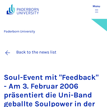
Menu
Paderborn University
Back to the news list
Soul-Event mit "Feed­back"
- Am 3. Feb­ru­ar 2006
präsen­tiert die Uni-Band
ge­ball­te Soulpower in der