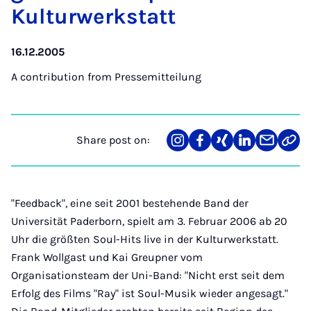
Kul­tur­werkstatt
16.12.2005
A contribution from
Pressemitteilung
Share post on:
Share
Teilen
Teilen
Teilen
Teilen
Link
on
auf
auf
auf
über
kopi
Instagram
Facebook
Xing
LinkedIn
E-
Mail
"Feedback", eine seit 2001 bestehende Band der
Universität Paderborn, spielt am 3. Februar 2006 ab 20
Uhr die größten Soul-Hits live in der Kulturwerkstatt.
Frank Wollgast und Kai Greupner vom
Organisationsteam der Uni-Band: "Nicht erst seit dem
Erfolg des Films "Ray" ist Soul-Musik wieder angesagt."