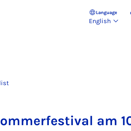
Language
English
list
m­mer­fest­iv­al am 1