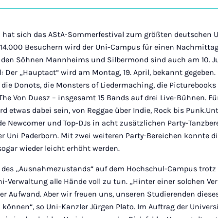
on
Ins
en hat sich das AStA-Sommerfestival zum größten deutschen U
a 14.000 Besuchern wird der Uni-Campus für einen Nachmitta
h den Söhnen Mannheims und Silbermond sind auch am 10. Ju
 Der „Hauptact“ wird am Montag, 19. April, bekannt gegeben
ie Donots, die Monsters of Liedermaching, die Picturebooks Mo
The Von Duesz – insgesamt 15 Bands auf drei Live-Bühnen. Fü
 etwas dabei sein, von Reggae über Indie, Rock bis Punk.Un
 Newcomer und Top-DJs in acht zusätzlichen Party-Tanzber
 Uni Paderborn. Mit zwei weiteren Party-Bereichen konnte di
 sogar wieder leicht erhöht werden.
ng des „Ausnahmezustands“ auf dem Hochschul-Campus trotz
ni-Verwaltung alle Hände voll zu tun. „Hinter einer solchen Ve
er Aufwand. Aber wir freuen uns, unseren Studierenden diese
önnen“, so Uni-Kanzler Jürgen Plato. Im Auftrag der Univers