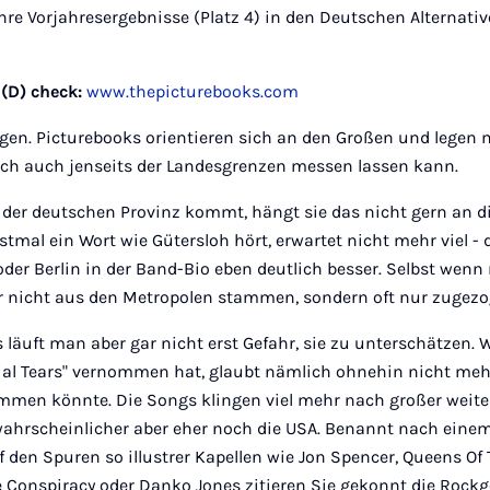
re Vorjahresergebnisse (Platz 4) in den Deutschen Alternativ
D) check:
www.thepicturebooks.com
en. Picturebooks orientieren sich an den Großen und legen mit
sich auch jenseits der Landesgrenzen messen lassen kann.
der deutschen Provinz kommt, hängt sie das nicht gern an di
tmal ein Wort wie Gütersloh hört, erwartet nicht mehr viel -
er Berlin in der Band-Bio eben deutlich besser. Selbst wenn
r nicht aus den Metropolen stammen, sondern oft nur zugezo
 läuft man aber gar nicht erst Gefahr, sie zu unterschätzen. W
cial Tears" vernommen hat, glaubt nämlich ohnehin nicht mehr
men könnte. Die Songs klingen viel mehr nach großer weite
ahrscheinlicher aber eher noch die USA. Benannt nach einem
 den Spuren so illustrer Kapellen wie Jon Spencer, Queens Of
e Conspiracy oder Danko Jones zitieren Sie gekonnt die Rockg