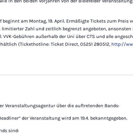
ie in den beiden Vorjahren von der Bielefelder Veranstaltun
 beginnt am Montag, 19. April. Ermäßigte Tickets zum Preis v
limitierter Zahl und zeitlich begrenzt angeboten, ansonsten
zgl. VVK-Gebühren außerhalb der Uni über CTS und alle angesc
hältlich (Tickethotline: Ticket Direct, 05251 280512,
http://ww
er Veranstaltungsagentur über die auftretenden Bands:
eadliner“ der Veranstaltung wird am 19.4. bekanntgegeben.
nds sind: