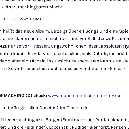
 zu einer unschlagbaren Macht.
„THE LONG WAY HOME“
heißt das neue Album. Es zeigt über elf Songs und eine Spie
ie angekommen ist, in sich ruht und vor Selbstbewußtsein nu
tzt nur so vor Finessen, ungewöhnlichen Ideen, absoluten 
entierfreude. Es gibt viel zu entdecken, viele Details, die er
dann aber ein Lächeln ins Gesicht zaubern. Das kann eine kle
ein Sound – oder eben auch der selbstverständliche Einsatz 
RMACHING (D) check:
www.monstersofliedermaching.de
ber die Tragik allen Daseins? Im Gegenteil:
f Liedermaching aka. Burger (Frontmann der Punkrockband „
rt und die Feiglinge“), Labörnski, Rüdiger Bierhorst, Pensen 