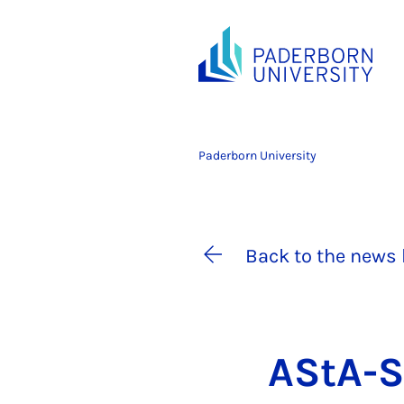
Paderborn University
Back to the news 
AStA-So