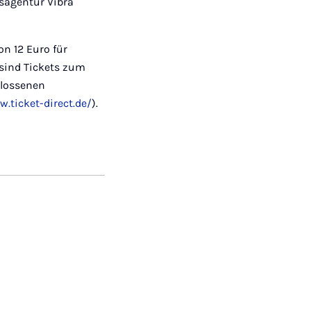
gsagentur Vibra
on 12 Euro für
 sind Tickets zum
hlossenen
w.ticket-direct.de/
).