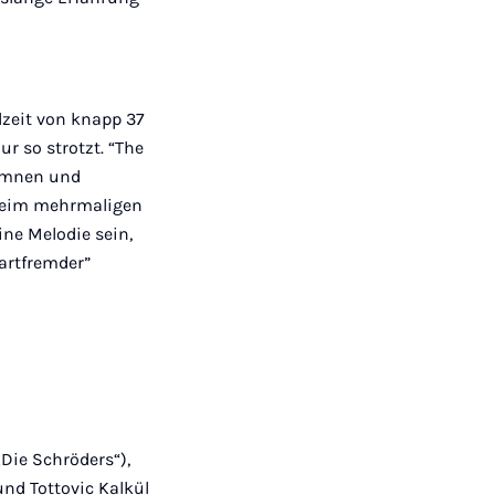
lzeit von knapp 37
r so strotzt. “The
Hymnen und
st beim mehrmaligen
ine Melodie sein,
“artfremder”
Die Schröders“),
und Tottovic Kalkül