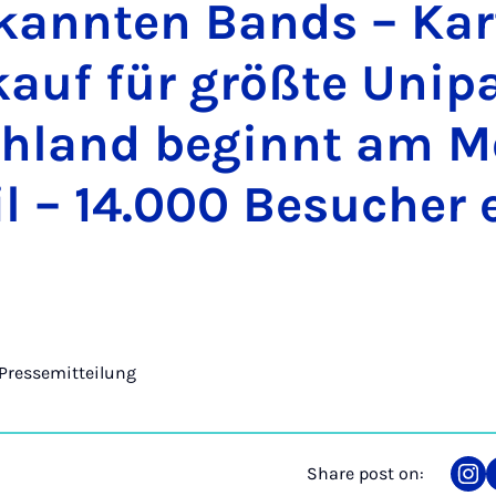
kan­nten Bands – Kar
auf für größte Uni­pa
h­land be­gin­nt am 
il – 14.000 Be­such­er 
Pressemitteilung
Share post on:
Sha