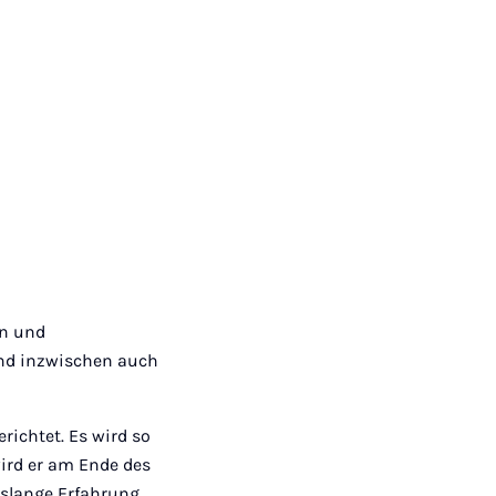
en und
und inzwischen auch
richtet. Es wird so
wird er am Ende des
enslange Erfahrung