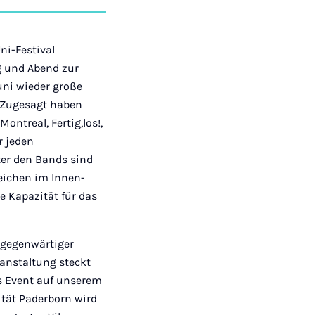
auf
auf
auf
über
kopieren
tagram
Facebook
Xing
LinkedIn
E-
Mail
ni-Festival
g und Abend zur
ni wieder große
. Zugesagt haben
ntreal, Fertig,los!,
r jeden
ter den Bands sind
eichen im Innen-
e Kapazität für das
 gegenwärtiger
ranstaltung steckt
s Event auf unserem
ität Paderborn wird