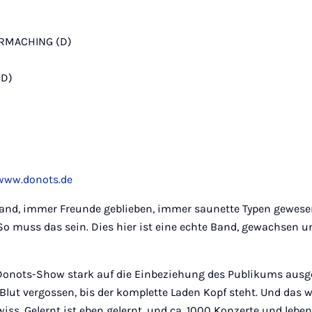
RMACHING (D)
(D)
)
www.donots.de
 Band, immer Freunde geblieben, immer saunette Typen gewes
o muss das sein. Dies hier ist eine echte Band, gewachsen 
e Donots-Show stark auf die Einbeziehung des Publikums ausge
lut vergossen, bis der komplette Laden Kopf steht. Und das 
ewiss. Gelernt ist eben gelernt, und ca. 1000 Konzerte und leb